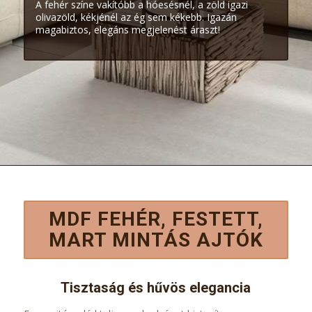
A fehér színe vakítóbb a hóesésnél, a zöld igazi
olivazöld, kékjénél az ég sem kékebb. Igazán
magabiztos, elegáns megjelenést áraszt!
MDF FEHÉR, FESTETT,
MART MINTÁS AJTÓK
Tisztaság és hűvös elegancia