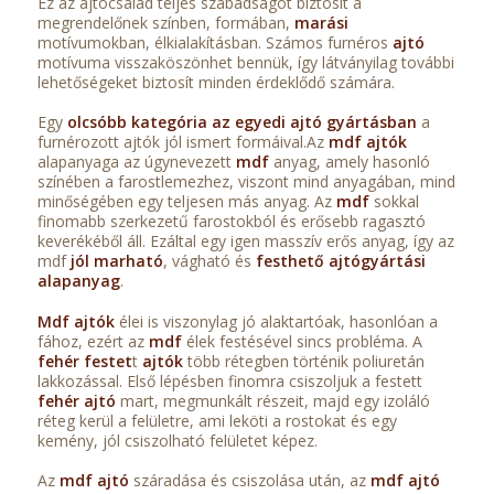
Ez az ajtócsalád teljes szabadságot biztosít a
megrendelőnek színben, formában,
marási
motívumokban, élkialakításban. Számos furnéros
ajtó
motívuma visszaköszönhet bennük, így látványilag további
lehetőségeket biztosít minden érdeklődő számára.
Egy
olcsóbb kategória az egyedi ajtó gyártásban
a
furnérozott ajtók jól ismert formáival.Az
mdf ajtók
alapanyaga az úgynevezett
mdf
anyag, amely hasonló
színében a farostlemezhez, viszont mind anyagában, mind
minőségében egy teljesen más anyag. Az
mdf
sokkal
finomabb szerkezetű farostokból és erősebb ragasztó
keverékéből áll. Ezáltal egy igen masszív erős anyag, így az
mdf
jól marható
, vágható és
festhető
ajtógyártási
alapanyag
.
Mdf ajtók
élei is viszonylag jó alaktartóak, hasonlóan a
fához, ezért az
mdf
élek festésével sincs probléma. A
fehér festet
t
ajtók
több rétegben történik poliuretán
lakkozással. Első lépésben finomra csiszoljuk a festett
fehér ajtó
mart, megmunkált részeit, majd egy izoláló
réteg kerül a felületre, ami leköti a rostokat és egy
kemény, jól csiszolható felületet képez.
Az
mdf ajtó
száradása és csiszolása után, az
mdf ajtó