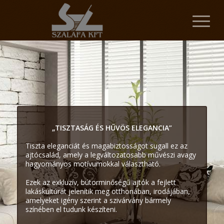
„TISZTASÁG ÉS HŰVÖS ELEGANCIA”
Tiszta eleganciát és magabiztosságot sugall ez az
ajtócsalád, amely a legváltozatosabb művészi avagy
hagyományos motívumokkal választható.
Ezek az exkluzív, bútorminőségű ajtók a fejlett
lakáskultúrát jelenítik meg otthonában, irodájában,
amelyeket igény szerint a szivárvány bármely
színében el tudunk készíteni.