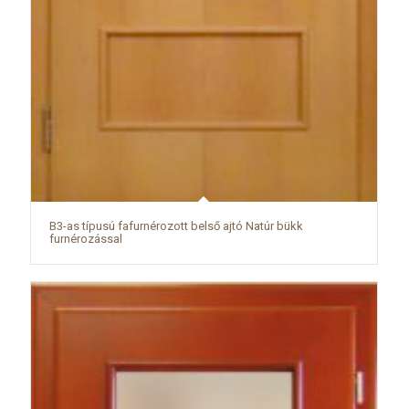
B3-as típusú fafurnérozott belső ajtó Natúr bükk
furnérozással