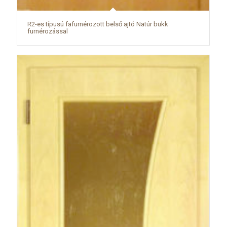
R2-es típusú fafurnérozott belső ajtó Natúr bükk
furnérozással