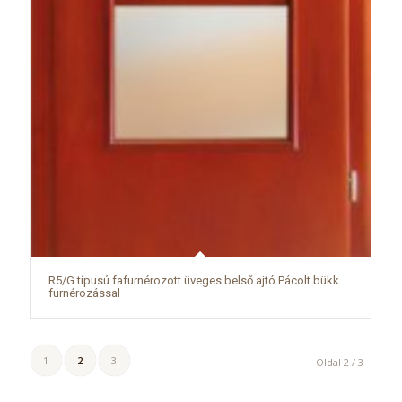
R5/G típusú fafurnérozott üveges belső ajtó Pácolt bükk
furnérozással
1
2
3
Oldal 2 / 3