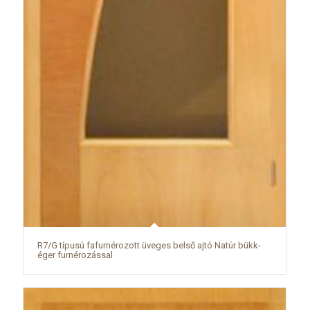
R7/G típusú fafurnérozott üveges belső ajtó Natúr bükk-
éger furnérozással