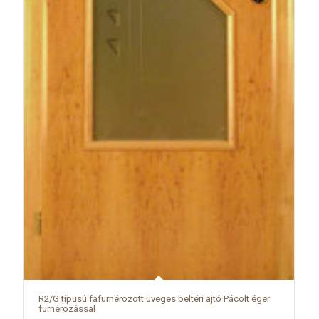
R2/G típusú fafurnérozott üveges beltéri ajtó Pácolt éger
furnérozással