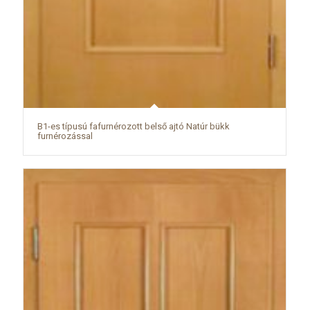
B1-es típusú fafurnérozott belső ajtó Natúr bükk
furnérozással