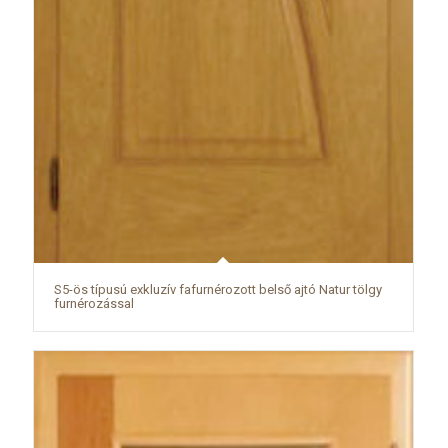
S5-ös típusú exkluzív fafurnérozott belső ajtó Natur tölgy
furnérozással