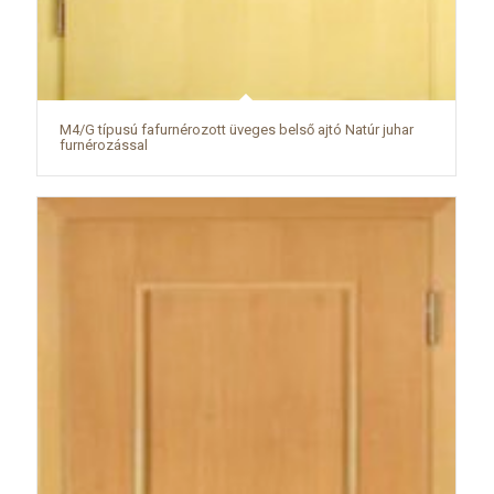
M4/G típusú fafurnérozott üveges belső ajtó Natúr juhar
furnérozással