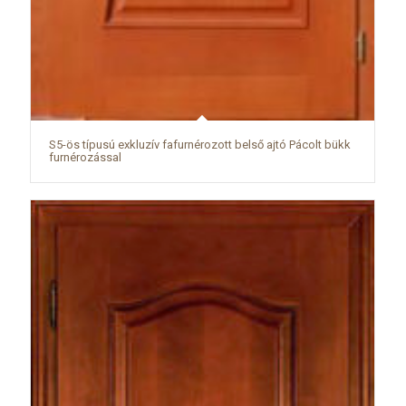
S5-ös típusú exkluzív fafurnérozott belső ajtó Pácolt bükk
furnérozással