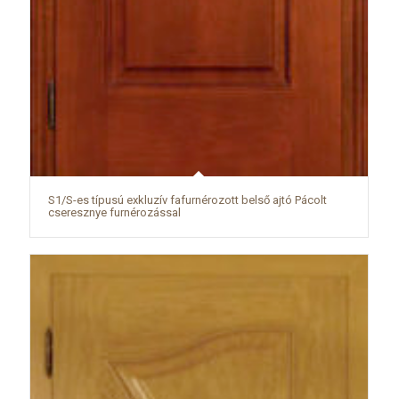
S1/S-es típusú exkluzív fafurnérozott belső ajtó Pácolt
cseresznye furnérozással