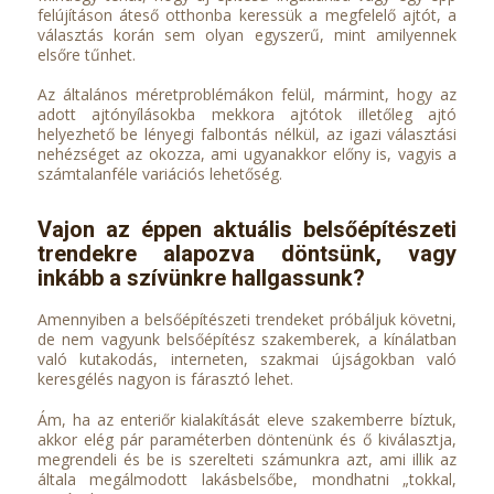
felújításon áteső otthonba keressük a megfelelő ajtót, a
választás korán sem olyan egyszerű, mint amilyennek
elsőre tűnhet.
Az általános méretproblémákon felül, mármint, hogy az
adott ajtónyílásokba mekkora ajtótok illetőleg ajtó
helyezhető be lényegi falbontás nélkül, az igazi választási
nehézséget az okozza, ami ugyanakkor előny is, vagyis a
számtalanféle variációs lehetőség.
Vajon az éppen aktuális belsőépítészeti
trendekre alapozva döntsünk, vagy
inkább a szívünkre hallgassunk?
Amennyiben a belsőépítészeti trendeket próbáljuk követni,
de nem vagyunk belsőépítész szakemberek, a kínálatban
való kutakodás, interneten, szakmai újságokban való
keresgélés nagyon is fárasztó lehet.
Ám, ha az enteriőr kialakítását eleve szakemberre bíztuk,
akkor elég pár paraméterben döntenünk és ő kiválasztja,
megrendeli és be is szerelteti számunkra azt, ami illik az
általa megálmodott lakásbelsőbe, mondhatni „tokkal,