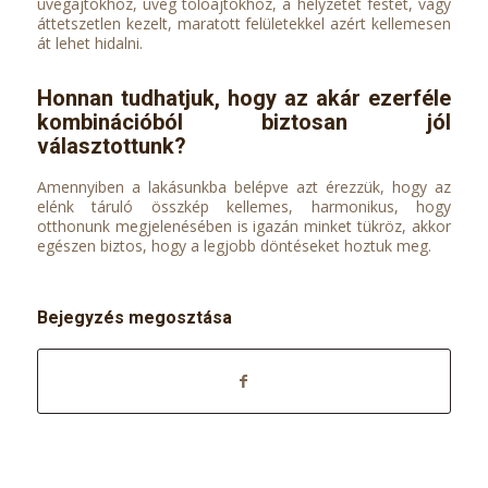
üvegajtókhoz, üveg tolóajtókhoz, a helyzetet festet, vagy
áttetszetlen kezelt, maratott felületekkel azért kellemesen
át lehet hidalni.
Honnan tudhatjuk, hogy az akár ezerféle
kombinációból biztosan jól
választottunk?
Amennyiben a lakásunkba belépve azt érezzük, hogy az
elénk táruló összkép kellemes, harmonikus, hogy
otthonunk megjelenésében is igazán minket tükröz, akkor
egészen biztos, hogy a legjobb döntéseket hoztuk meg.
Bejegyzés megosztása