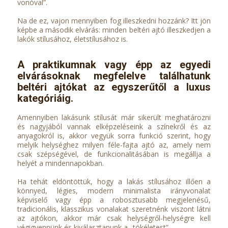
vonóval”.
Na de ez, vajon mennyiben fog illeszkedni hozzánk? Itt jön
képbe a második elvárás: minden beltéri ajtó illeszkedjen a
lakók stílusához, életstílusához is.
A praktikumnak vagy épp az egyedi
elvárásoknak megfelelve találhatunk
beltéri ajtókat az egyszerűtől a luxus
kategóriáig.
Amennyiben lakásunk stílusát már sikerült meghatározni
és nagyjából vannak elképzeléseink a színekről és az
anyagokról is, akkor vegyük sorra funkció szerint, hogy
melyik helységhez milyen féle-fajta ajtó az, amely nem
csak szépségével, de funkcionalitásában is megállja a
helyét a mindennapokban.
Ha tehát eldöntöttük, hogy a lakás stílusához illően a
könnyed, légies, modern minimalista irányvonalat
képviselő vagy épp a robosztusabb megjelenésű,
tradicionális, klasszikus vonalakat szeretnénk viszont látni
az ajtókon, akkor már csak helységről-helységre kell
végigvennünk és kiválasztanunk a „tökéletest”.