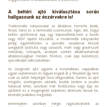
A beltéri ajtó kiválasztása során
hallgassunk az észérvekre is!
Tradicionális irányvonalat az általános tömörfa (bükk,
fenyő, hárs) és a nemesebb (cseresznye, éger, dió, tölgy)
beltéri ajtófrontok épp úgy képviselhetik,mint a furnér
vagy MDF lapból készültek, a modernebb irányzatoké
pedig egyértelműen a speciális vasalással készült
üvegajtók (víztiszta vagy savazott, mart vagy gravírozott
mintával), tolóajtók, amelyek szintén alkalmazhatóak
általánosságban minden fronton, csak épp különböző,
speciálisabb változatokban.
Az üvegezett ajtó ugyanis a konyhákban, nappaliban
ugyan sejtelmesen és lágyan engedi át a fényeket így nem
csak az adott helységet teszi világosabbá, hanem az ajtó
mögötti, esetlegesen zártabb, kisebb terekre is pozitív
hatással lehet, azonban már fürdőszoba vagy épp wc
ajtóként ez a megengedő sejtelmes áttetszés lássuk be,
kevésbé praktikus megoldás.
Amennyiben azonban mégis ragaszkodnánk az