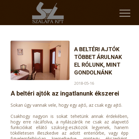
A BELTÉRI AJTÓK
TÖBBET ÁRULNAK
EL RÓLUNK, MINT
GONDOLNÁNK
2018-05-16
A beltéri ajtók az ingatlanunk ékszerei
Sokan úgy vannak vele, hogy egy ajtó, az csak egy ajtó.
Csakhogy nagyon is sokat tehetünk annak érdekében,
hogy erre rácáfolva, a nyílászárók ne csak az alapvető
funkcióikat ellátó szükség-eszközök legyenek, hanem
tökéletesen illeszkedve az adott enteriőrbe, vagy épp
figyelemfelhívóan kiemelkedve, mintegy ékszerként,