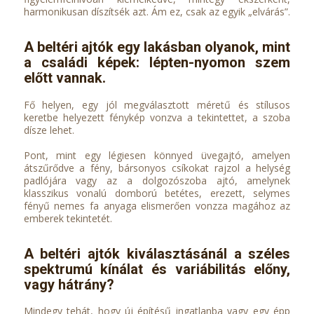
harmonikusan díszítsék azt. Ám ez, csak az egyik „elvárás”.
A beltéri ajtók egy lakásban olyanok, mint
a családi képek: lépten-nyomon szem
előtt vannak.
Fő helyen, egy jól megválasztott méretű és stílusos
keretbe helyezett fénykép vonzva a tekintettet, a szoba
dísze lehet.
Pont, mint egy légiesen könnyed üvegajtó, amelyen
átszűrődve a fény, bársonyos csíkokat rajzol a helység
padlójára vagy az a dolgozószoba ajtó, amelynek
klasszikus vonalú domború betétes, erezett, selymes
fényű nemes fa anyaga elismerően vonzza magához az
emberek tekintetét.
A beltéri ajtók kiválasztásánál a széles
spektrumú kínálat és variábilitás előny,
vagy hátrány?
Mindegy tehát, hogy új építésű ingatlanba vagy egy épp