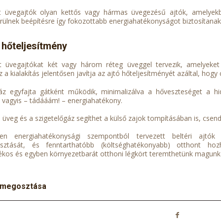
lt üvegajtók olyan kettős vagy hármas üvegezésű ajtók, amelyekb
rülnek beépítésre így fokozottabb energiahatékonyságot biztosítanak
 hőteljesítmény
t üvegajtókat két vagy három réteg üveggel tervezik, amelyeket 
 a kialakítás jelentősen javítja az ajtó hőteljesítményét azáltal, hog
gáz egyfajta gátként működik, minimalizálva a hőveszteséget a
vagyis – tádááám! – energiahatékony.
 üveg és a szigetelőgáz segíthet a külső zajok tompításában is, csen
ten energiahatékonysági szempontból tervezett beltéri ajtók 
asztását, és fenntarthatóbb (költséghatékonyabb) otthont hozh
ékos és egyben környezetbarát otthoni légkört teremthetünk magun
 megosztása