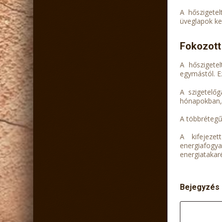
A hőszigete
üveglapok ke
Fokozott
A hőszigetel
egymástól. Ez
A szigetelő
hónapokban, 
A többrétegű
A kifejezet
energiafogy
energiatakar
Bejegyzés