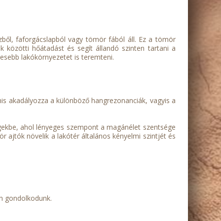
ől, faforgácslapból vagy tömör fából áll. Ez a tömör
ek közötti hőátadást és segít állandó szinten tartani a
esebb lakókörnyezetet is teremteni.
is akadályozza a különböző hangrezonanciák, vagyis a
ségekbe, ahol lényeges szempont a magánélet szentsége
ajtók növelik a lakótér általános kényelmi szintjét és
én gondolkodunk.