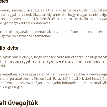
elés
dern, innovatív üvegszálas ajtók is közismerten kiváló hőszigetel
abmaggal tervezték őket, amely amellett, hogy magas szintű sziget
rtani az egyenletes beltéri hőmérsékletet és minimalizálni az energi
energiamegtakarítást eredményez.
as ajtók ugyanakkor ellenállnak a vetemedésnek, a repedezésnek
i igényű választásnak számítanak.
ló kivitel
s ajtók másik előnye, hogy képesek tartósan ellenállni az időjárás v
al, a nedvességgel és a magas páratartalommal szemben, ami
ket.
 ellentétben az üvegszálas ajtók nem szívják magukba a nedvessége
ze a páratartalom változásával. Ez az időjárásálló kivitel hozzájá
dályozni a hőveszteséget a hidegebb hónapokban, és minimalizálni 
zükségességét.
elt üvegajtók