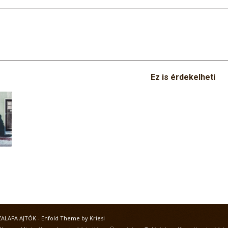
Ez is érdekelheti
ZALAFA AJTÓK
-
Enfold Theme by Kriesi