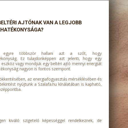
BELTÉRI AJTÓNAK VAN A LEGJOBB
AHATÉKONYSÁGA?
egyre többször hallani azt a szót, hogy
ékonyság. Ez tulajdonképpen azt jelenti, hogy egy
i eszköz vagy mondjuk egy beltéri ajtó mennyi energiát
atékonyság nagyon is fontos szempont.
csökkentésében, az energiafogyasztás mérséklésében és
intést nyújtunk a Szalafa.hu kínálatában is kapható,
középpontba.
en kiváló szigetelő képességgel rendelkeznek, de