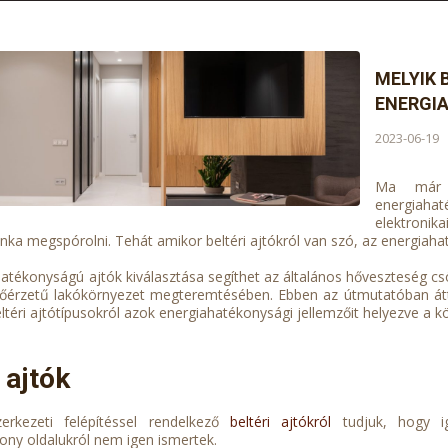
MELYIK 
ENERGI
2023-06-19
Ma már 
energiahat
elektronika
ka megspórolni. Tehát amikor beltéri ajtókról van szó, az energiah
hatékonyságú ajtók kiválasztása segíthet az általános hőveszteség 
őérzetű lakókörnyezet megteremtésében. Ebben az útmutatóban áttek
ltéri ajtótípusokról azok energiahatékonysági jellemzőit helyezve a 
ajtók
rkezeti felépítéssel rendelkező
beltéri ajtókról
tudjuk, hogy ig
ony oldalukról nem igen ismertek.