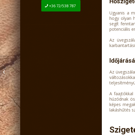
Hősziget
+36 72/538 787
Ugyanis a mo
hogy olyan h
segít fennta
potenciális 
Az üvegszál
karbantartás
Időjárásál
A hangszigetelés miért
fontos tényező a
Az üvegszála
változásokk
beltéri ajtóknál?
teljesítményü
A faajtókkal
húzódnak öss
képes megaka
lakáshűtés s
Sziget