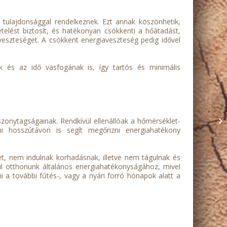
ő tulajdonsággal rendelkeznek. Ezt annak köszönhetik,
elést biztosít, és hatékonyan csökkenti a hőátadást,
aveszteséget. A csökkent energiaveszteség pedig idővel
 és az idő vasfogának is, így tartós és minimális
iszonytagságainak. Rendkívül ellenállóak a hőmérséklet-
 hosszútávon is segít megőrizni energiahatékony
t, nem indulnak korhadásnak, illetve nem tágulnak és
rul otthonunk általános energiahatékonyságához, mivel
a további fűtés-, vagy a nyári forró hónapok alatt a