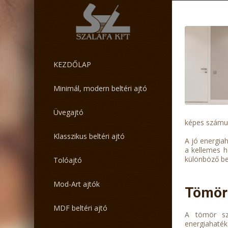
KEZDŐLAP
Minimál, modern beltéri ajtó
Üvegajtó
képes számun
Klasszikus beltéri ajtó
A jó energia
a kellemes h
különböző be
Tolóajtó
Mod-Art ajtók
Tömör 
MDF beltéri ajtó
A tömör sze
energiahaték