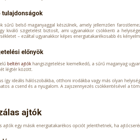
ő tulajdonságok
k sűrű belső maganyaggal készülnek, amely jellemzően farostlemezb
így kiváló szigetelést biztosít, ami ugyanakkor csökkenti a helyiség
rsékletet – ezáltal ugyanakkor képes energiatakarékosabb és kényelm
etelési előnyök
telű
beltéri ajtók
hangszigetelése kiemelkedő, a sűrű maganyag ugyan
két légtér között.
pus így ideális hálószobákba, otthoni irodákba vagy más olyan helyi
natos a csend és a nyugalom. A zajszennyezés csökkentésével a tömör 
álas ajtók
s ajtók egy másik energiatakarékos opciót jelenthetnek, ha ajtócser