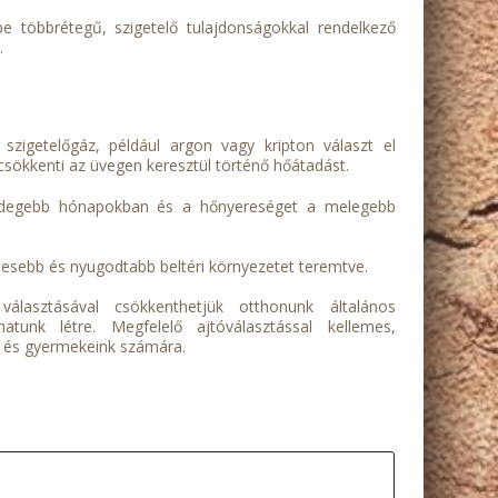
e többrétegű, szigetelő tulajdonságokkal rendelkező
.
szigetelőgáz, például argon vagy kripton választ el
y csökkenti az üvegen keresztül történő hőátadást.
 hidegebb hónapokban és a hőnyereséget a melegebb
desebb és nyugodtabb beltéri környezetet teremtve.
választásával csökkenthetjük otthonunk általános
atunk létre. Megfelelő ajtóválasztással kellemes,
k és gyermekeink számára.