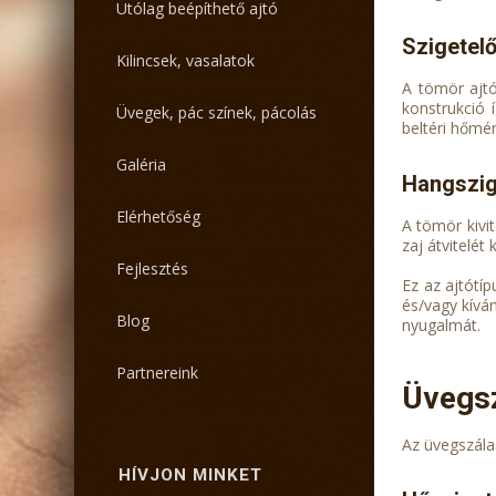
Utólag beépíthető ajtó
Szigetel
Kilincsek, vasalatok
A tömör ajtó
konstrukció 
Üvegek, pác színek, pácolás
beltéri hőmé
Galéria
Hangszig
Elérhetőség
A tömör kivi
zaj átvitelét 
Fejlesztés
Ez az ajtótí
és/vagy kívá
Blog
nyugalmát.
Partnereink
Üvegsz
Az üvegszála
HÍVJON MINKET