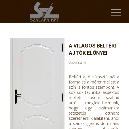
A VILÁGOS BELTÉRI
AJTÓK ELŐNYEI
2020-04-30
Beltéri ajtó választásnál a
forma és a méret mellett a
szín is fontos szempont. A
sok-sok technikai aspektus
mellett sosem szabad
arról megfeledkeznünk,
hogy egy számunkra
tetszetős otthont
szeretnénk kialakítani, ahol
a színek igen is domináns
szerepet játszanak.