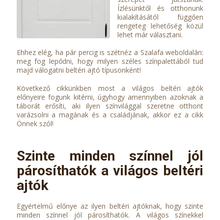
Ízlésünktől és otthonunk
kialakításától függően
rengeteg lehetőség közül
lehet már választani.
Ehhez elég, ha pár percig is szétnéz a Szalafa weboldalán:
meg fog lepődni, hogy milyen széles színpalettából tud
majd válogatni beltéri ajtó típusonként!
Következő cikkünkben most a világos beltéri ajtók
előnyeire fogunk kitérni, úgyhogy amennyiben azoknak a
táborát erősíti, aki ilyen színvilággal szeretne otthont
varázsolni a magának és a családjának, akkor ez a cikk
Önnek szól!
Szinte minden színnel jól
párosíthatók a világos beltéri
ajtók
Egyértelmű előnye az ilyen beltéri ajtóknak, hogy szinte
minden színnel jól párosíthatók. A világos színekkel