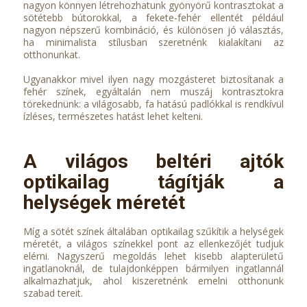
nagyon könnyen létrehozhatunk gyönyörű kontrasztokat a
sötétebb bútorokkal, a fekete-fehér ellentét például
nagyon népszerű kombináció, és különösen jó választás,
ha minimalista stílusban szeretnénk kialakítani az
otthonunkat.
Ugyanakkor mivel ilyen nagy mozgásteret biztosítanak a
fehér színek, egyáltalán nem muszáj kontrasztokra
törekednünk: a világosabb, fa hatású padlókkal is rendkívül
ízléses, természetes hatást lehet kelteni.
A világos beltéri ajtók
optikailag tágítják a
helységek méretét
Míg a sötét színek általában optikailag szűkítik a helységek
méretét, a világos színekkel pont az ellenkezőjét tudjuk
elérni. Nagyszerű megoldás lehet kisebb alapterületű
ingatlanoknál, de tulajdonképpen bármilyen ingatlannál
alkalmazhatjuk, ahol kiszeretnénk emelni otthonunk
szabad tereit.