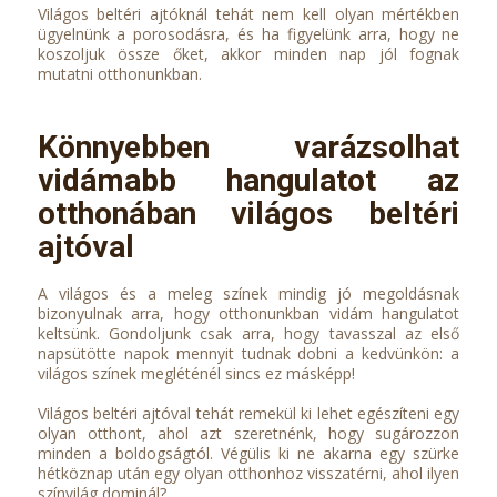
Világos beltéri ajtóknál tehát nem kell olyan mértékben
ügyelnünk a porosodásra, és ha figyelünk arra, hogy ne
koszoljuk össze őket, akkor minden nap jól fognak
mutatni otthonunkban.
Könnyebben varázsolhat
vidámabb hangulatot az
otthonában világos beltéri
ajtóval
A világos és a meleg színek mindig jó megoldásnak
bizonyulnak arra, hogy otthonunkban vidám hangulatot
keltsünk. Gondoljunk csak arra, hogy tavasszal az első
napsütötte napok mennyit tudnak dobni a kedvünkön: a
világos színek megléténél sincs ez másképp!
Világos beltéri ajtóval tehát remekül ki lehet egészíteni egy
olyan otthont, ahol azt szeretnénk, hogy sugározzon
minden a boldogságtól. Végülis ki ne akarna egy szürke
hétköznap után egy olyan otthonhoz visszatérni, ahol ilyen
színvilág dominál?