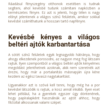
Ráadásul fényszegény otthonok esetében is tudnak
segíteni, ahol kevésbé tudunk számítani napközben a
természetes fényre. Ez azt is jelenti, hogy télen is nagy
előnyt jelentenek a világos színű felületek, amikor sokkal
kevésbé számíthatunk a hosszan tartó napfényre.
Kevésbé kényes a világos
beltéri ajtók karbantartása
A sötét színű felületek egyik legnagyobb hátránya, hogy
ahogy elkezdenek porosodni, az nagyon meg fog látszani
rajtuk. Ilyen szempontból a világos beltéri ajtók kényelmes
megoldást jelenthetnek azoknak, akik nem szeretnék azt
érezni, hogy már a portalanítás másnapján újra kéne
kezdeni az egész tavaszi nagytakarítást.
Ugyanakkor azt is szóvá kell tenni, hogy még ha a por
kevésbé látszódik is rajtuk, a kosz annál inkább. Ilyen eset
lehet például, ha a gyerekek egyszer úgy döntenének,
hogy papíralapként használnák az ajtót ahhoz, hogy
filctollal alkossanak valami szépet.