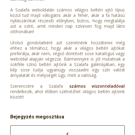
A Szalafa weboldalán számos világos beltéri ajtó típus
közül tud majd válogatni: akár a fehér, akár a fa hatású
nyílászárókat részesíti előnyben, biztos, hogy megtalálja
azt a színt, amit minden nap szívesen fog majd látni
otthonában!
Utolsó gondolatként azt szeretnénk hozzátenni még
ehhez a témához, hogy akár a világos beltéri ajtókat
preferálja, akár nem, végső döntését sose katalógus vagy
weboldal alapján végezze. Bármennyire is jól mutatnak a
sokféle színű beltéri ajtóink a Szalafa galériájában, egy
kép sose tudja ugyanúgy visszaadni egy szín valódi
árnyalatát és mélységét úgy, mint a valóság.
Szerencsére a Szalafa
számos viszonteladóval
rendelkezik, ahol élőben szétnézhet világos beltéri ajtóink
között!
Bejegyzés megosztása