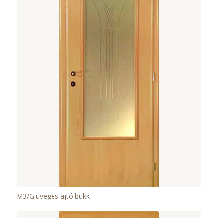
M3/G üveges ajtó bükk