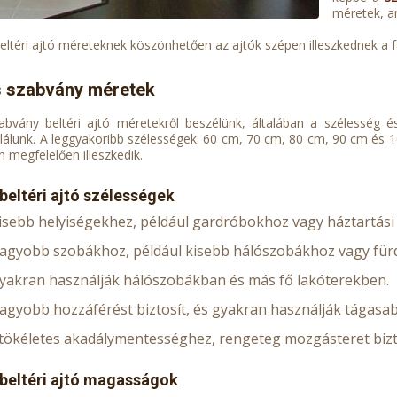
méretek, a
eltéri ajtó méreteknek köszönhetően az ajtók szépen illeszkednek a 
s szabvány méretek
bvány beltéri ajtó méretekről beszélünk, általában a szélesség 
lálunk. A leggyakoribb szélességek: 60 cm, 70 cm, 80 cm, 90 cm és
 megfelelően illeszkedik.
beltéri ajtó szélességek
kisebb helyiségekhez, például gardróbokhoz vagy háztartási 
nagyobb szobákhoz, például kisebb hálószobákhoz vagy fü
gyakran használják hálószobákban és más fő lakóterekben.
nagyobb hozzáférést biztosít, és gyakran használják tágasa
 tökéletes akadálymentességhez, rengeteg mozgásteret biz
beltéri ajtó magasságok