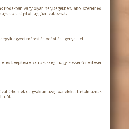
ják irodákban vagy olyan helyiségekben, ahol szeretnéd,
águk a dizájntól függően változhat.
indegyik egyedi mérési és beépítési igényekkel.
résre és beépítésre van szükség, hogy zökkenőmentesen
sával érkeznek és gyakran üveg paneleket tartalmaznak.
phatók.