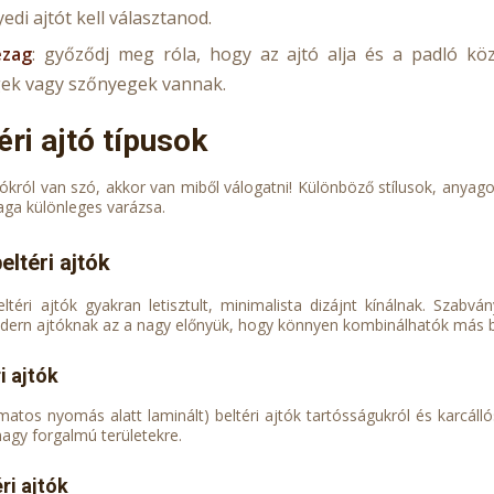
edi ajtót kell választanod.
ézag
: győződj meg róla, hogy az ajtó alja és a padló kö
ek vagy szőnyegek vannak.
éri ajtó típusok
jtókról van szó, akkor van miből válogatni! Különböző stílusok, anya
ga különleges varázsa.
ltéri ajtók
téri ajtók gyakran letisztult, minimalista dizájnt kínálnak. Szab
odern ajtóknak az a nagy előnyük, hogy könnyen kombinálhatók más bú
i ajtók
matos nyomás alatt laminált) beltéri ajtók tartósságukról és karcál
nagy forgalmú területekre.
ri ajtók