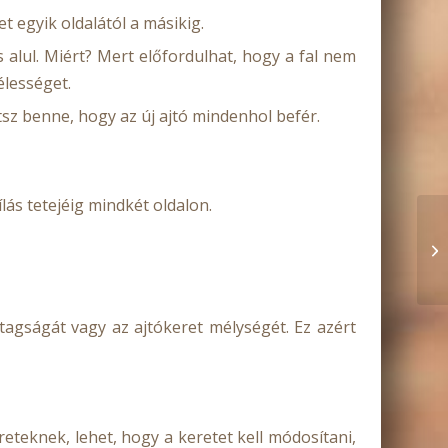
t egyik oldalától a másikig.
 alul. Miért? Mert előfordulhat, hogy a fal nem
élességet.
tsz benne, hogy az új ajtó mindenhol befér.
ás tetejéig mindkét oldalon.
stagságát vagy az ajtókeret mélységét. Ez azért
teknek, lehet, hogy a keretet kell módosítani,