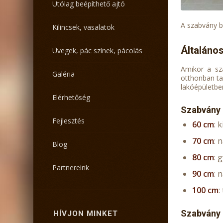
Utólag beépíthető ajtó
A szabvány b
Kilincsek, vasalatok
Általáno
Üvegek, pác színek, pácolás
Amikor a sza
Galéria
otthonban ta
lakóépületben
Elérhetőség
Szabvány 
Fejlesztés
60 cm
: 
70 cm
: 
Blog
80 cm
: 
Partnereink
90 cm
: 
100 cm
:
Szabvány 
HÍVJON MINKET