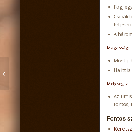
Fogj egy
Csináld
teljese
A három 
Magasság: a
Most jöh
Ha itt i
Hangszigetelt beltéri
ajtók: válassz okosan!
Mélység: a 
Az utol
fontos, 
Fontos 
Keretsz