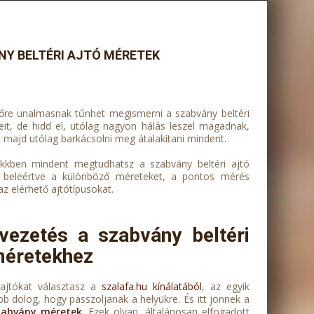
Y BELTÉRI AJTÓ MÉRETEK
sőre unalmasnak tűnhet megismerni a szabvány beltéri
eit, de hidd el, utólag nagyon hálás leszel magadnak,
 majd utólag barkácsolni meg átalakítani mindent.
kkben mindent megtudhatsz a szabvány beltéri ajtó
, beleértve a különböző méreteket, a pontos mérés
z elérhető ajtótípusokat.
vezetés a szabvány beltéri
méretekhez
ajtókat választasz a
szalafa.hu kínálatából
, az egyik
b dolog, hogy passzoljanak a helyükre. És itt jönnek a
zabvány méretek
. Ezek olyan, általánosan elfogadott