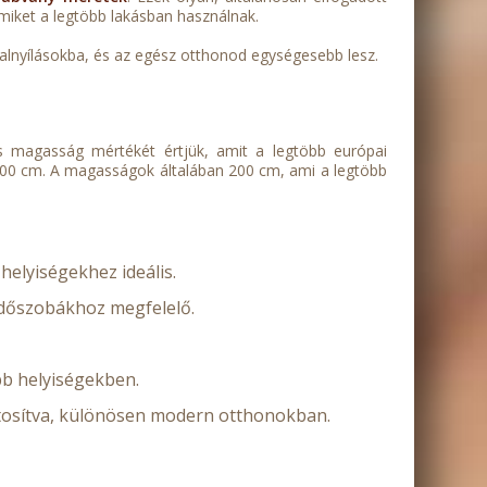
miket a legtöbb lakásban használnak.
falnyílásokba, és az egész otthonod egységesebb lesz.
és magasság mértékét értjük, amit a legtöbb európai
 100 cm. A magasságok általában 200 cm, ami a legtöbb
helyiségekhez ideális.
rdőszobákhoz megfelelő.
bb helyiségekben.
tosítva, különösen modern otthonokban.