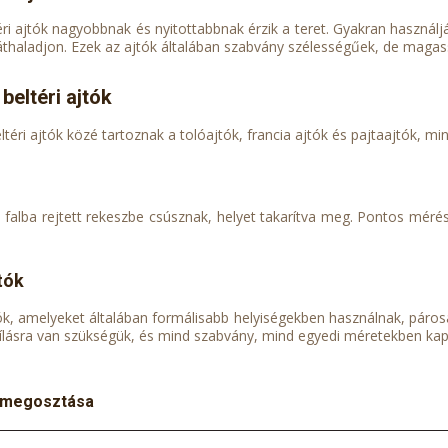
éri ajtók nagyobbnak és nyitottabbnak érzik a teret. Gyakran használ
áthaladjon. Ezek az ajtók általában szabvány szélességűek, de magass
 beltéri ajtók
eltéri ajtók közé tartoznak a tolóajtók, francia ajtók és pajtaajtók, m
a falba rejtett rekeszbe csúsznak, helyet takarítva meg. Pontos mé
tók
tók, amelyeket általában formálisabb helyiségekben használnak, páro
ílásra van szükségük, és mind szabvány, mind egyedi méretekben ka
 megosztása