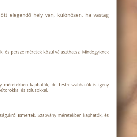
zött elegendő hely van, különösen, ha vastag
gok, és persze méretek közül választhatsz. Mindegyiknek
vány méretekben kaphatók, de testreszabhatók is igény
torokkal és stílusokkal.
lóságukról ismertek. Szabvány méretekben kaphatók, és