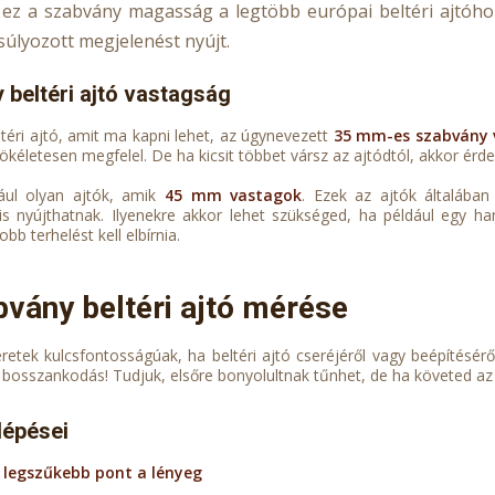
: ez a szabvány magasság a legtöbb európai beltéri ajtóho
súlyozott megjelenést nyújt.
 beltéri ajtó vastagság
ltéri ajtó, amit ma kapni lehet, az úgynevezett
35 mm-es szabvány 
ökéletesen megfelel. De ha kicsit többet vársz az ajtódtól, akkor érd
ául olyan ajtók, amik
45 mm vastagok
. Ezek az ajtók általába
is nyújthatnak. Ilyenekre akkor lehet szükséged, ha például egy ha
bb terhelést kell elbírnia.
bvány beltéri ajtó mérése
etek kulcsfontosságúak, ha beltéri ajtó cseréjéről vagy beépítésér
 bosszankodás! Tudjuk, elsőre bonyolultnak tűnhet, de ha követed az a
lépései
a legszűkebb pont a lényeg