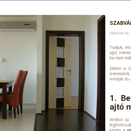
SZABVÁN
2024-09-19
Tudjuk, el
ajtó méret
ha nem kell
Ebben a ci
méreteiről
módját és a
1. Be
ajtó 
Amikor új 
legfontosab
képbe a
s