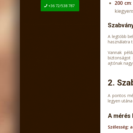
200 cm
+36 72/538 787
kiegyen
Szabvány
A legtöbb be
használatra t
Vannak péld
biztonságot 
ajtónak nagyo
2. Sza
A pontos mér
legyen utána
A mérés 
Szélesség: 