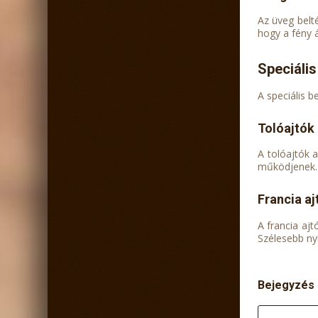
Az üveg belt
hogy a fény 
Speciális
A speciális b
Tolóajtók
A tolóajtók 
működjenek.
Francia aj
A francia aj
Szélesebb ny
Bejegyzés