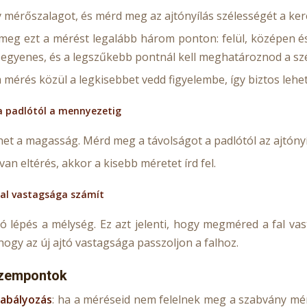
 mérőszalagot, és mérd meg az ajtónyílás szélességét a kere
 meg ezt a mérést legalább három ponton: felül, középen és
n egyenes, és a legszűkebb pontnál kell meghatároznod a sz
mérés közül a legkisebbet vedd figyelembe, így biztos lehe
 padlótól a mennyezetig
et a magasság. Mérd meg a távolságot a padlótól az ajtónyíl
s van eltérés, akkor a kisebb méretet írd fel.
fal vastagsága számít
só lépés a mélység. Ez azt jelenti, hogy megméred a fal va
hogy az új ajtó vastagsága passzoljon a falhoz.
szempontok
abályozás
: ha a méréseid nem felelnek meg a szabvány mére