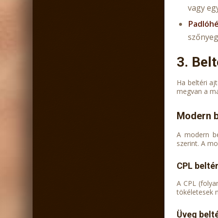
vagy egy
Padlóh
szőnyeg
3. Belt
Ha beltéri a
megvan a ma
Modern be
A modern bel
szerint. A m
CPL beltér
A CPL (folya
tökéletesek 
Üveg belté