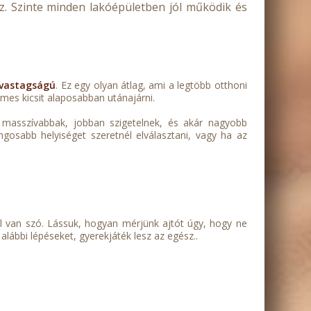
z. Szinte minden lakóépületben jól működik és
vastagságú
. Ez egy olyan átlag, ami a legtöbb otthoni
emes kicsit alaposabban utánajárni.
n masszívabbak, jobban szigetelnek, és akár nagyobb
ngosabb helyiséget szeretnél elválasztani, vagy ha az
ől van szó. Lássuk, hogyan mérjünk ajtót úgy, hogy ne
lábbi lépéseket, gyerekjáték lesz az egész..