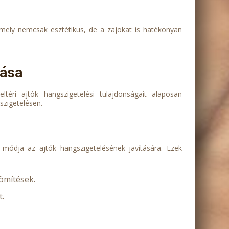
 amely nemcsak esztétikus, de a zajokat is hatékonyan
tása
téri ajtók hangszigetelési tulajdonságait alaposan
szigetelésen.
módja az ajtók hangszigetelésének javítására. Ezek
ömítések.
t.