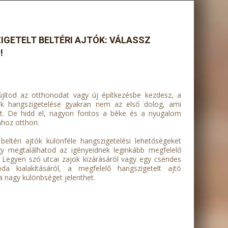
GETELT BELTÉRI AJTÓK: VÁLASSZ
!
újítod az otthonodat vagy új építkezésbe kezdesz, a
tók hangszigetelése gyakran nem az első dolog, ami
t. De hidd el, nagyon fontos a béke és a nyugalom
ához otthon.
eltéri ajtók különféle hangszigetelési lehetőségeket
így megtalálhatod az igényeidnek leginkább megfelelő
 Legyen szó utcai zajok kizárásáról vagy egy csendes
oda kialakításáról, a megfelelő hangszigetelt ajtó
a nagy különbséget jelenthet.