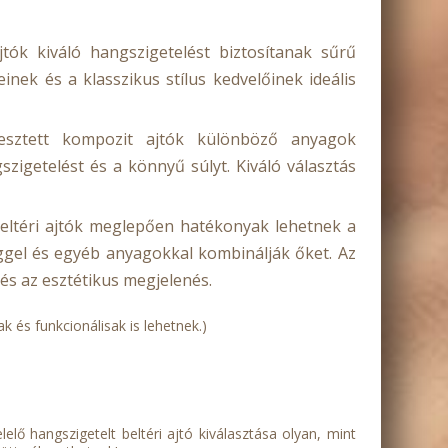
k kiváló hangszigetelést biztosítanak sűrű
ek és a klasszikus stílus kedvelőinek ideális
lesztett kompozit ajtók különböző anyagok
szigetelést és a könnyű súlyt. Kiváló választás
eltéri ajtók meglepően hatékonyak lehetnek a
ggel és egyéb anyagokkal kombinálják őket. Az
és az esztétikus megjelenés.
k és funkcionálisak is lehetnek.)
ő hangszigetelt beltéri ajtó kiválasztása olyan, mint