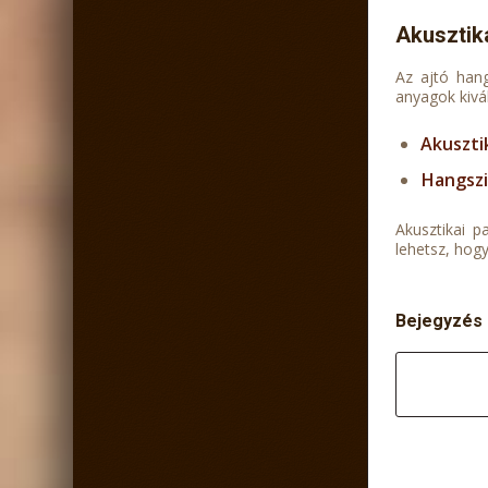
Akusztik
Az ajtó hang
anyagok kivá
Akuszti
Hangszi
Akusztikai p
lehetsz, hog
Bejegyzés