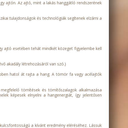
gy ajtón. Az ajtó, mint a lakás hanggátló rendszerének
ikai tulajdonságok és technológiák segítenek elzárni a
gy ajtó esetében tehát mindkét közeget figyelembe kell
lévő akadály létrehozásáról van szó.)
en hatol át rajta a hang. A tömör fa vagy acélajtók
 megfelelő tömítések és tömítőszalagok alkalmazása
nelek képesek elnyelni a hangenergiát, így jelentősen
 kulcsfontosságú a kívánt eredmény eléréséhez. Lássuk