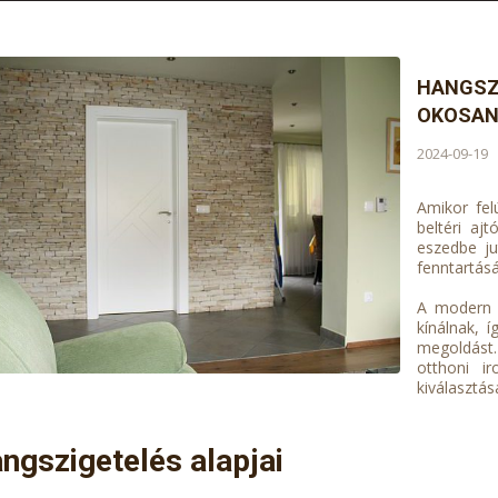
HANGSZI
OKOSAN
2024-09-19
Amikor fel
beltéri aj
eszedbe ju
fenntartás
A modern b
kínálnak, 
megoldást.
otthoni ir
kiválasztás
angszigetelés alapjai