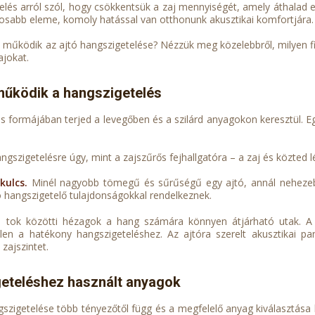
elés arról szól, hogy csökkentsük a zaj mennyiségét, amely áthalad e
tosabb eleme, komoly hatással van otthonunk akusztikai komfortjára.
 működik az ajtó hangszigetelése? Nézzük meg közelebbről, milyen fiz
ajokat.
űködik a hangszigetelés
s formájában terjed a levegőben és a szilárd anyagokon keresztül. E
ngszigetelésre úgy, mint a zajszűrős fejhallgatóra – a zaj és közted 
kulcs.
Minél nagyobb tömegű és sűrűségű egy ajtó, annál nehezebb
ló hangszigetelő tulajdonságokkal rendelkeznek.
a tok közötti hézagok a hang számára könnyen átjárható utak. A
len a hatékony hangszigeteléshez. Az ajtóra szerelt akusztikai pa
zajszintet.
eteléshez használt anyagok
gszigetelése több tényezőtől függ és a megfelelő anyag kiválasztása