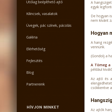
Utólag beépíthető ajtó
A hangsziget
egyik legfon
Kilincsek, vasalatok
De hogyan is
nem kívánt z
Üvegek, pác színek, pácolás
Hogyan m
Galéria
A hang rezgé
vennünk.
Elérhetőség
(Gondolj a ha
Fejlesztés
A Tömeg a 
például kivá
Blog
Az ajtó és 
elengedhetet
Partnereink
csökkentve a 
Hangszig
HÍVJON MINKET
Az ajtók han