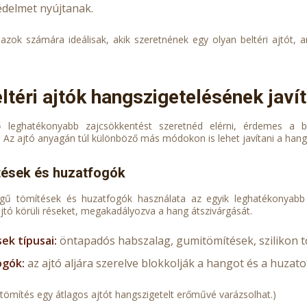
édelmet nyújtanak.
azok számára ideálisak, akik szeretnének egy olyan beltéri ajtót,
eltéri ajtók hangszigetelésének javí
 leghatékonyabb zajcsökkentést szeretnéd elérni, érdemes a bel
. Az ajtó anyagán túl különböző más módokon is lehet javítani a hang
tések és huzatfogók
gű tömítések és huzatfogók használata az egyik leghatékonyabb 
ajtó körüli réseket, megakadályozva a hang átszivárgását.
ek típusai:
öntapadós habszalag, gumitömítések, szilikon t
ogók:
az ajtó aljára szerelve blokkolják a hangot és a huzato
 tömítés egy átlagos ajtót hangszigetelt erőművé varázsolhat.)