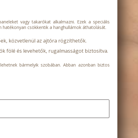
aneleket vagy takarókat alkalmazni. Ezek a speciális
n hatékonyan csökkentik a hanghullámok áthatolását.
, közvetlenül az ajtóra rögzíthetők.
ók fölé és levehetők, rugalmasságot biztosítva.
ők lehetnek bármelyik szobában. Abban azonban biztos