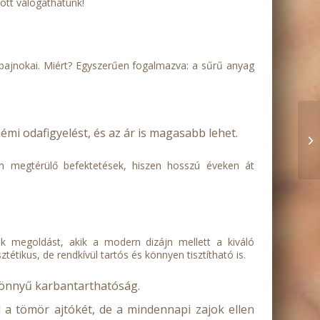
ött válogathatunk!
 bajnokai. Miért? Egyszerűen fogalmazva: a sűrű anyag
mi odafigyelést, és az ár is magasabb lehet.
 megtérülő befektetések, hiszen hosszú éveken át
k megoldást, akik a modern dizájn mellett a kiváló
tétikus, de rendkívül tartós és könnyen tisztítható is.
 könnyű karbantarthatóság.
a tömör ajtókét, de a mindennapi zajok ellen