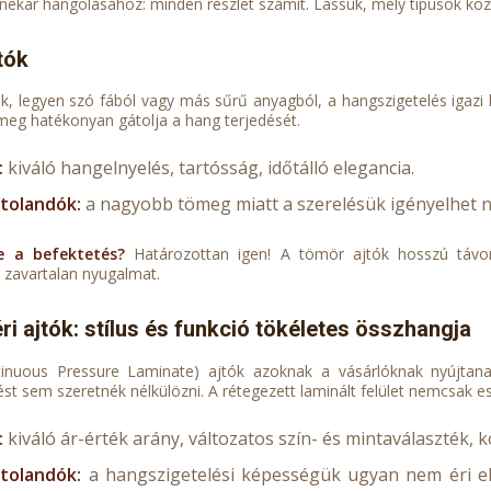
enekar hangolásához: minden részlet számít. Lássuk, mely típusok köz
tók
k, legyen szó fából vagy más sűrű anyagból, a hangszigetelés igazi
meg hatékonyan gátolja a hang terjedését.
:
kiváló hangelnyelés, tartósság, időtálló elegancia.
tolandók:
a nagyobb tömeg miatt a szerelésük igényelhet né
e a befektetés?
Határozottan igen! A tömör ajtók hosszú távon
a zavartalan nyugalmat.
ri ajtók: stílus és funkció tökéletes összhangja
inuous Pressure Laminate) ajtók azoknak a vásárlóknak nyújtana
st sem szeretnék nélkülözni. A rétegezett laminált felület nemcsak esz
:
kiváló ár-érték arány, változatos szín- és mintaválaszték,
tolandók:
a hangszigetelési képességük ugyan nem éri el 