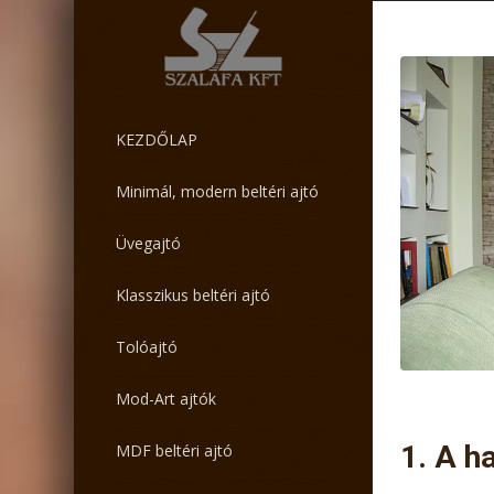
KEZDŐLAP
Minimál, modern beltéri ajtó
Üvegajtó
Klasszikus beltéri ajtó
Tolóajtó
Mod-Art ajtók
1. A h
MDF beltéri ajtó