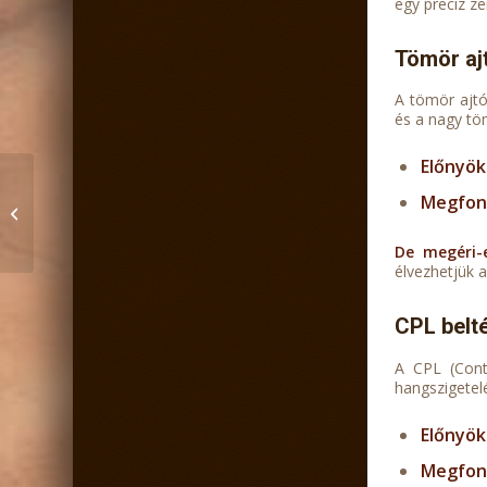
egy precíz z
Tömör aj
A tömör ajtó
és a nagy tö
Előnyök
Beltéri kétszárnyú ajtó
Megfon
árak összehasonlítása
2024
De megéri-
élvezhetjük 
CPL belté
A CPL (Cont
hangszigetelé
Előnyök
Megfon