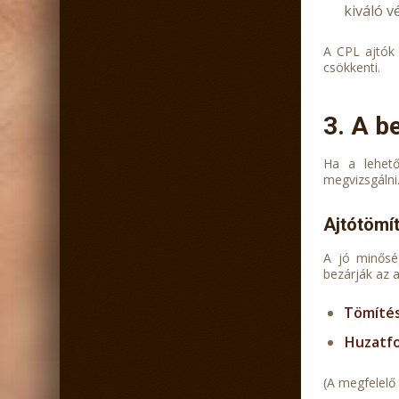
kiváló v
A CPL ajtók 
csökkenti.
3. A b
Ha a lehető
megvizsgálni
Ajtótömí
A jó minősé
bezárják az 
Tömítés
Huzatf
(A megfelelő