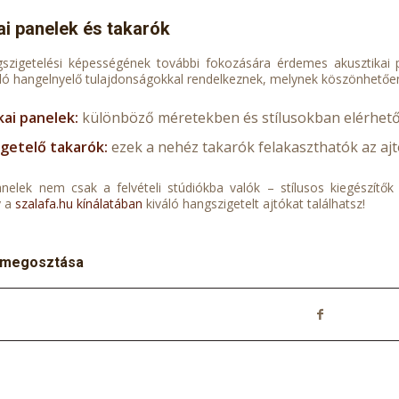
ai panelek és takarók
szigetelési képességének további fokozására érdemes akusztikai p
ló hangelnyelő tulajdonságokkal rendelkeznek, melynek köszönhetőe
kai panelek:
különböző méretekben és stílusokban elérhetőek
getelő takarók:
ezek a nehéz takarók felakaszthatók az ajt
anelek nem csak a felvételi stúdiókba valók – stílusos kiegészít
y a
szalafa.hu kínálatában
kiváló hangszigetelt ajtókat találhatsz!
 megosztása