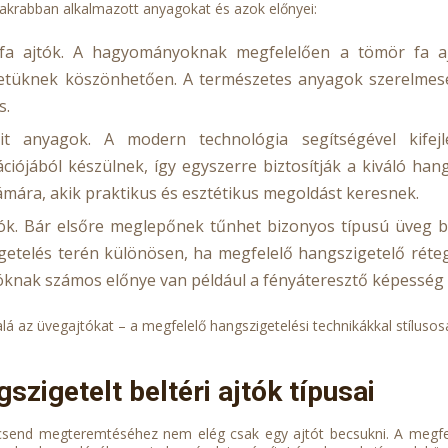
akrabban alkalmazott anyagokat és azok előnyei:
a ajtók. A hagyományoknak megfelelően a tömör fa ajtó
etüknek köszönhetően. A természetes anyagok szerelmesein
s.
it anyagok. A modern technológia segítségével kifej
iójából készülnek, így egyszerre biztosítják a kiváló hang
ámára, akik praktikus és esztétikus megoldást keresnek.
ók. Bár elsőre meglepőnek tűnhet bizonyos típusú üveg b
getelés terén különösen, ha megfelelő hangszigetelő réte
óknak számos előnye van például a fényáteresztő képesség 
lá az üvegajtókat – a megfelelő hangszigetelési technikákkal stílusosa
szigetelt beltéri ajtók típusai
csend megteremtéséhez nem elég csak egy ajtót becsukni. A megfelel