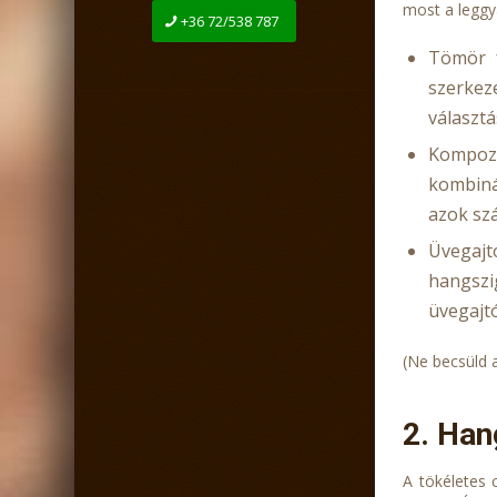
most a leggy
+36 72/538 787
Tömör f
szerkez
választá
Kompoz
kombinác
azok sz
Üvegajt
hangszi
üvegajt
(Ne becsüld a
2. Hang
A tökéletes 