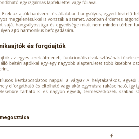
ndítható egy izgalmas lapfelülettel vagy fóliával.
ó: Ezek az ajtók hardverrel és általában hangsúlyos, egyedi kivitelű 
os megjelenésükkel is vonzzák a szemet. Azonban érdemes átgondolni 
nt saját hangsúlyossága és egyedisége miatt nem minden térben tud
 ilyen ajtó harmonikus befogadására.
nikaajtók és forgóajtók
jtók az egyes terek átmeneti, funkcionális elválasztásának tökélet
 álló beltéri ajtókkal egy-egy nagyobb alapterületet több kisebbre o
rint.
ílusos kertkapcsolatos nappali a vágya? A helytakarékos, egyedi 
ely elforgatható és eltolható vagy akár egymásra rakásolható, így ige
élesebbre tárható ki és nagyon egyedi, természetközeli, szabad s
 megosztása