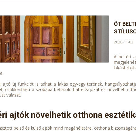
ÖT BELT
STÍLUS
2020-11-02
A beltéri 
megjelenés
lakásfelújí
a.
ri ajtó új funkciót is adhat a lakás egy-egy terének, hangsúlyozhat
ét, csökkentheti a szobába behatoló háttérzajokat és növelheti ot
lust választ.
éri ajtók növelhetik otthona esztétik
asztott belső és külső ajtók mind magánéletére, otthona biztonságára