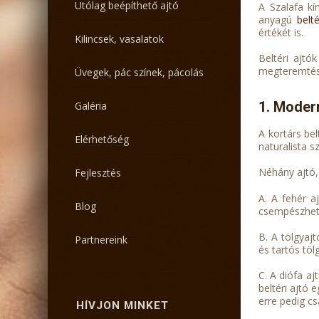
Utólag beépíthető ajtó
A Szalafa kí
anyagú
belté
értékét is.
Kilincsek, vasalatok
Beltéri ajtó
megteremtés
Üvegek, pác színek, pácolás
1. Modern
Galéria
A kortárs be
Elérhetőség
naturalista s
Néhány ajtó,
Fejlesztés
A. A fehér a
Blog
csempészhetü
B. A tölgyaj
Partnereink
és tartós töl
C. A diófa aj
beltéri ajtó 
erre pedig c
HÍVJON MINKET