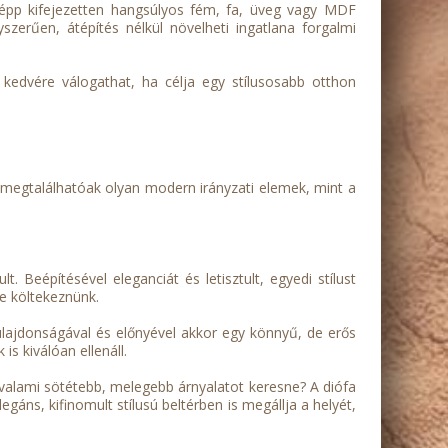
 épp kifejezetten hangsúlyos fém, fa, üveg vagy MDF
zerűen, átépítés nélkül növelheti ingatlana forgalmi
y kedvére válogathat, ha célja egy stílusosabb otthon
én megtalálhatóak olyan modern irányzati elemek, mint a
. Beépítésével eleganciát és letisztult, egyedi stílust
e költekeznünk.
tulajdonságával és előnyével akkor egy könnyű, de erős
is kiválóan ellenáll.
így valami sötétebb, melegebb árnyalatot keresne? A diófa
egáns, kifinomult stílusú beltérben is megállja a helyét,