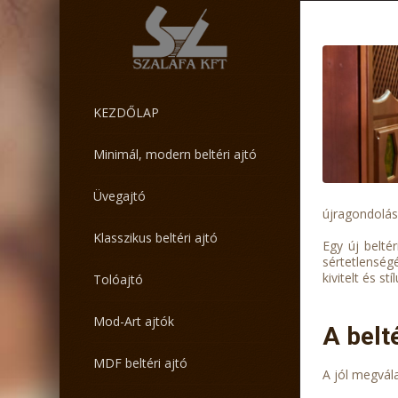
KEZDŐLAP
Minimál, modern beltéri ajtó
Üvegajtó
újragondolás
Klasszikus beltéri ajtó
Egy új belté
sértetlenség
kivitelt és stí
Tolóajtó
Mod-Art ajtók
A belt
MDF beltéri ajtó
A jól megvál