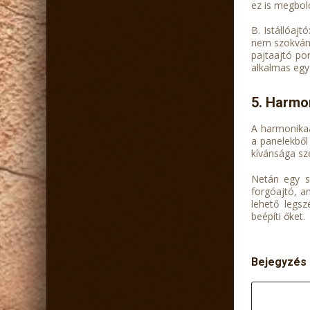
ez is megbolo
B. Istállóajt
nem szokvány
pajtaajtó po
alkalmas egy
5. Harmo
A harmonikaa
a panelekből
kívánsága sze
Netán egy st
forgóajtó, am
lehető legsz
beépíti őket.
Bejegyzés