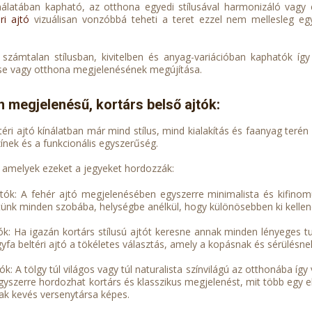
nálatában kapható, az otthona egyedi stílusával harmonizáló vagy
ri ajtó
vizuálisan vonzóbbá teheti a teret ezzel nem mellesleg egys
k számtalan stílusban, kivitelben és anyag-variációban kaphatók íg
e vagy otthona megjelenésének megújítása.
 megjelenésű, kortárs belső ajtók:
ltéri ajtó kínálatban már mind stílus, mind kialakítás és faanyag ter
zínek és a funkcionális egyszerűség.
 amelyek ezeket a jegyeket hordozzák:
jtók: A fehér ajtó megjelenésében egyszerre minimalista és kifinomult
nk minden szobába, helységbe anélkül, hogy különösebben ki kellen
tók: Ha igazán kortárs stílusú ajtót keresne annak minden lényeges 
gyfa beltéri ajtó a tökéletes választás, amely a kopásnak és sérülésnek 
tók: A tölgy túl világos vagy túl naturalista színvilágú az otthonába 
egyszerre hordozhat kortárs és klasszikus megjelenést, mit több egy el
sak kevés versenytársa képes.