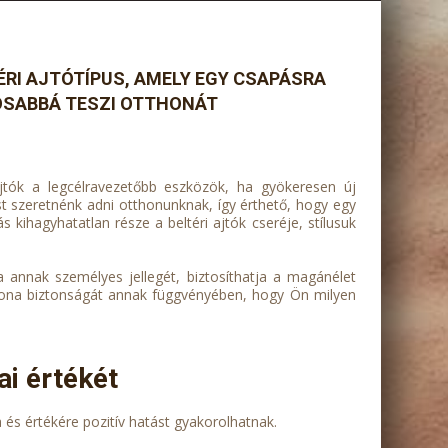
ÉRI AJTÓTÍPUS, AMELY EGY CSAPÁSRA
OSABBÁ TESZI OTTHONÁT
ajtók a legcélravezetőbb eszközök, ha gyökeresen új
t szeretnénk adni otthonunknak, így érthető, hogy egy
tás kihagyhatatlan része a beltéri ajtók cseréje, stílusuk
ja annak személyes jellegét, biztosíthatja a magánélet
thona biztonságát annak függvényében, hogy Ön milyen
ai értékét
 és értékére pozitív hatást gyakorolhatnak.