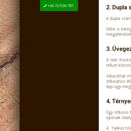
+36 72/538 787
2. Dupla 
A dupla szár
Ebbe a kateg
megjelenését 
3. Üvege
A tele front
Hat elképesztő otthoni
stílust kölcs
irodai ötlet, amivel
növelheti a
Választhat m
munkakedvét
stílusához il
épp úgy megá
4. Térnye
Egy stílusos 
ajtónak ráadá
A. Tipikus to