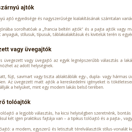
szárnyú ajtók
nyú ajtó egyedisége és nagyszerűsége kialakításának számtalan variác
óriába sorolhatóak a „francia beltéri ajtók” és a pajta ajtók vagy má
anyaguk, stílusuk, típusuk, táblakialakításuk és kivitelük terén is egyé
zett vagy üvegajtók
os üvegezett vagy üvegajtó az egyik legnépszerűbb választás a la
önözhet az adott helységnek.
att, fújt, savmart vagy tiszta ablaktáblák egy-, dupla- vagy hármas ü
lően. Az üvegezett matt ajtók a kereskedelmi igényeket is tökéletesen
llják a helyüket, mint egy modern lakás belső terében.
rő tolóajtók
tolóajtó a legjobb választás, ha kicsi helyiségben szeretnénk, bontás 
sul két igen praktikus fajtája van – a tipikus tolóajtó és a pajta-, vagy 
lóajtó: a modern, egyszerű és letisztult térelválasztók stílus-vonalát k