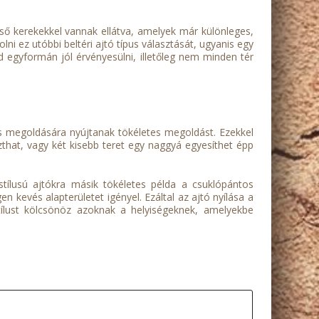
felső kerekekkel vannak ellátva, amelyek már különleges,
ez utóbbi beltéri ajtó típus választását, ugyanis egy
 egyformán jól érvényesülni, illetőleg nem minden tér
es megoldására nyújtanak tökéletes megoldást. Ezekkel
szthat, vagy két kisebb teret egy naggyá egyesíthet épp
stílusú ajtókra másik tökéletes példa a csuklópántos
n kevés alapterületet igényel. Ezáltal az ajtó nyílása a
tílust kölcsönöz azoknak a helyiségeknek, amelyekbe