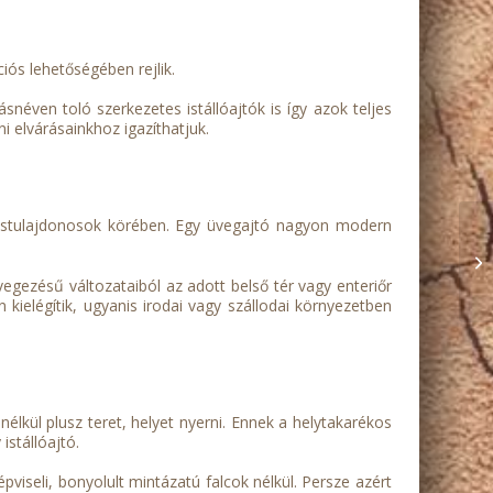
iós lehetőségében rejlik.
snéven toló szerkezetes istállóajtók is így azok teljes
ni elvárásainkhoz igazíthatjuk.
kástulajdonosok körében. Egy üvegajtó nagyon modern
vegezésű változataiból az adott belső tér vagy enteriőr
 kielégítik, ugyanis irodai vagy szállodai környezetben
nélkül plusz teret, helyet nyerni. Ennek a helytakarékos
istállóajtó.
épviseli, bonyolult mintázatú falcok nélkül. Persze azért