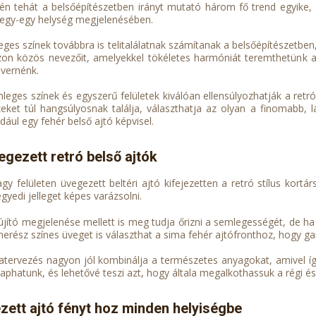
dén tehát a belsőépítészetben irányt mutató három fő trend egyike, 
 egy-egy helység megjelenésében.
eges színek továbbra is telitalálatnak számítanak a belsőépítészetben
on közös nevezőit, amelyekkel tökéletes harmóniát teremthetünk a
vernénk.
mleges színek és egyszerű felületek kiválóan ellensúlyozhatják a ret
zeket túl hangsúlyosnak találja, választhatja az olyan a finomabb, 
dául egy fehér belső ajtó képvisel.
egezett retró belső ajtók
agy felületen üvegezett beltéri ajtó kifejezetten a retró stílus ko
egyedi jelleget képes varázsolni.
 újító megjelenése mellett is meg tudja őrizni a semlegességét, de h
erész színes üveget is választhat a sima fehér ajtófronthoz, hogy gara
atervezés nagyon jól kombinálja a természetes anyagokat, amivel így
phatunk, és lehetővé teszi azt, hogy általa megalkothassuk a régi és 
zett ajtó fényt hoz minden helyiségbe