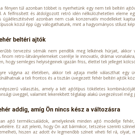
zta fényen túl azonban többet is nyerhetünk egy nem teli beltéri ajtó
al. A felfrissített és átdolgozott retró idén nélkülözhetetlen eleme 
us újjáélesztésével azonban nem csak konzervatív modelleket kaptu
típusok közül épp úgy válogathatunk, mint a hagyományos stílust kép
ehér beltéri ajtók
rűbb tervezési sémák nem pendítik meg lelkének húrjait, akkor v
A finom retro-látványelemeket cserélje le innovatív, drámai vonalakr
n, hogy semleges helyiségeinek igazán friss, élettel teli jelleget köl
re vágyna az életében, akkor teli ajtaja mellé választhat egy üv
ínálhatnak a teli frontos és a tisztán üvegezett fehér beltéri ajtók köz
népszerű választás, amely a két ajtótípus tökéletes kombinációját
onsági üveggel, valamint lekerekített téglalap alakú üvegezéssel még
ehér addig, amíg Ön nincs kész a változásra
an ajtó termékcsaládok, amelyeknek minden ajtó modellje fehér, i
vitelére. Ez azt jelenti, hogy Ön azt bármikor, tetszése szerinti színne
s emelheti, hiszen az adott év legmenőbb színeit viheti fel rá, olya