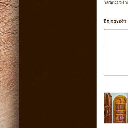
narancs trend
Bejegyzés