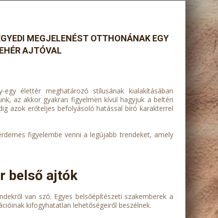
EGYEDI MEGJELENÉST OTTHONÁNAK EGY
FEHÉR AJTÓVAL
-egy élettér meghatározó stílusának kialakításában
nk, az akkor gyakran figyelmen kívül hagyjuk a beltéri
dig azok erőteljes befolyásoló hatással bíró karakterrel
érdemes figyelembe venni a legújabb trendeket, amely
r belső ajtók
rendekről van szó. Egyes belsőépítészeti szakemberek a
cióinak kifogyhatatlan lehetőségeiről beszélnek.