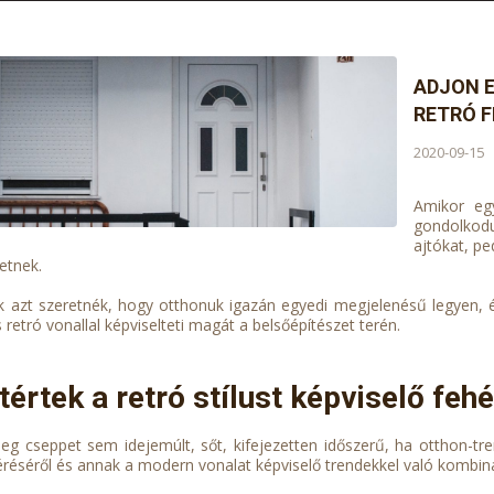
ADJON 
RETRÓ 
2020-09-15
Amikor egy
gondolkodu
ajtókat, pe
etnek.
k azt szeretnék, hogy otthonuk igazán egyedi megjelenésű legyen, 
s retró vonallal képviselteti magát a belsőépítészet terén.
tértek a retró stílust képviselő fehé
nleg cseppet sem idejemúlt, sőt, kifejezetten időszerű, ha otthon-t
téréséről és annak a modern vonalat képviselő trendekkel való kombiná