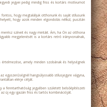
egyedi jegyei pedig mindig friss és kortárs motívumot
, fontos, hogy megtaláljuk otthonunk és saját stílusunk
helyett, hogy azok minden elgondolás nélkül, pusztán
ró merész színeit és nagy mintáit. Ám, ha Ön az otthona
lágyabb megjelenését is a kortárs retró irányvonalnak,
rtárs értelmezése, amely minden szobának és helységnek
a az egyszerűségnél hangsúlyosabb stílusjegyre vágyna,
ntáltan elérje célját.
 a fenntarthatóság jegyében született belsőépítészeti
az új egy igazán friss és tartós kombinációját.