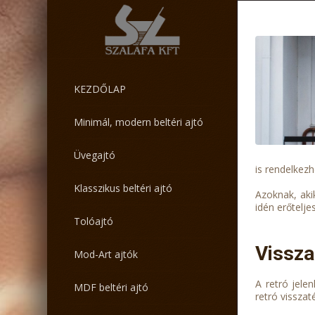
KEZDŐLAP
Minimál, modern beltéri ajtó
Üvegajtó
is rendelkezh
Klasszikus beltéri ajtó
Azoknak, aki
idén erőtelje
Tolóajtó
Vissza
Mod-Art ajtók
A retró jele
MDF beltéri ajtó
retró vissza