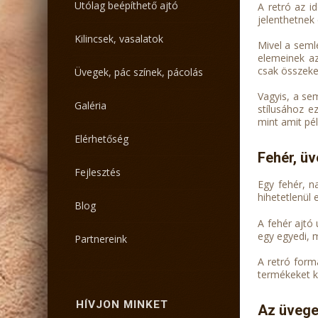
Utólag beépíthető ajtó
A retró az i
jelenthetnek
Kilincsek, vasalatok
Mivel a seml
elemeinek az
csak összeke
Üvegek, pác színek, pácolás
Vagyis, a se
Galéria
stílusához e
mint amit pél
Elérhetőség
Fehér, üv
Fejlesztés
Egy fehér, n
hihetetlenül 
Blog
A fehér ajtó
egy egyedi, m
Partnereink
A retró form
termékeket ka
HÍVJON MINKET
Az üvege