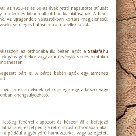
val: az 1950-es és 60-as évek retró napsütötte stílusát
egy modern és kifinomult otthon kialakításának. A fehér
nk. Az újragondolt választékban kortárs megjelenésű,
viselő, semleges hatású retró modellek közül.
álasszon az otthonába illő beltéri ajtót a
Szalafa.hu
a, elegáns görbékre vagy akár örvénylő, színes mintákra
csönözhessen!
egezett párt is. A páros beltéri ajtók egy átmeneti
ött.
 nyújtja és amelynek retró jellege egy átlátszó vagy
 jobban kihangsúlyozható.
lletőleg fehérrel alapozott és készen áll a befejező
l láthatja el, ezzel pedig a retró stílust otthonában akár
t, mint például a gyönyörű hamu-szürke, vagy az égetett