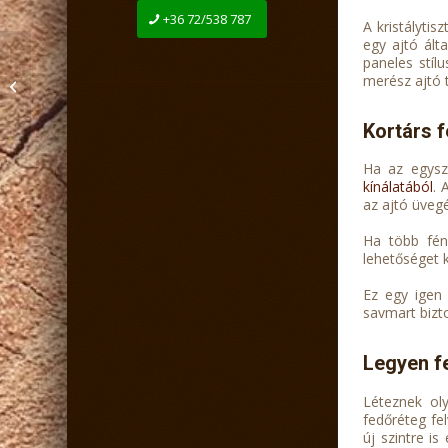
+36 72/538 787
A kristálytis
egy ajtó ált
paneles stíl
Miért válasszon
merész ajtó 
tölgyfa beltéri ajtókat?
Kortárs f
Ha az egysze
kínálatából
. 
az ajtó üvegé
Ha több fény
lehetőséget k
Ez egy igen 
savmart bizt
Legyen f
Léteznek oly
fedőréteg fel
új szintre i