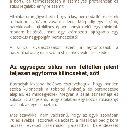
a bőrt), de természetesen a személyes preferenciák és
stílus legalább ennyire számít!
Általában megfigyelhető, hogy a kis, nem odaillő részletek
tudnak hosszútávon zavaróak lenni. Márpedig egy cifrább,
barokkosabb ajtókilincs éppen annyira elüt egy minimál-
modern beltértől, mint egy krómozott ajtógomb egy
klasszikus nagypolgári berendezéstől.
A kilincs kiválasztásakor ezért a legfontosabb a
használhatóság és a szoba stílusához való illeszkedés.
Az egységes stílus nem feltétlen jelent
teljesen egyforma kilincseket, sőt!
Bármelyik lakásba belépve észrevehetjük, hogy minden
szoba különbözik a többitől funkciója és berendezése
alapján, és mindegyiknek megvan a saját színsémája és
stílusa. Ez azt jelenti, hogy általában egy közös stílusirányt
találunk az egész házban.
Más szavakkal: nem valószínű, hogy az egyik szobában
70-es évekbeli szocreál kialakítást, a másikban pedig kora
húszas évekből származó parasztház berendezését