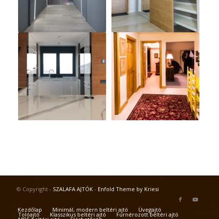
© Copyright -
SZALAFA AJTÓK
-
Enfold Theme by Kriesi
Kezdőlap
Minimál, modern beltéri ajtó
Üvegajtó
Tolóajtó
Klasszikus beltéri ajtó
Furnérozott beltéri ajtó