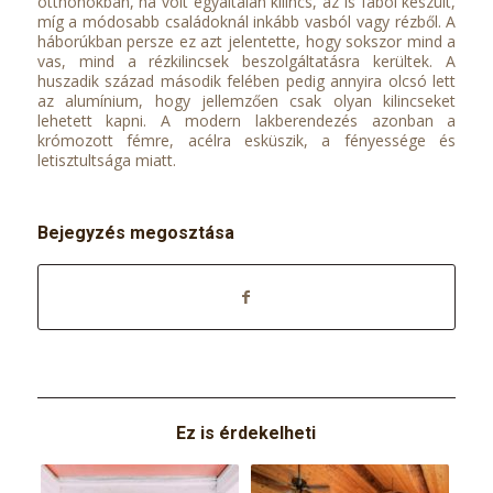
otthonokban, ha volt egyáltalán kilincs, az is fából készült,
míg a módosabb családoknál inkább vasból vagy rézből. A
háborúkban persze ez azt jelentette, hogy sokszor mind a
vas, mind a rézkilincsek beszolgáltatásra kerültek. A
huszadik század második felében pedig annyira olcsó lett
az alumínium, hogy jellemzően csak olyan kilincseket
lehetett kapni. A modern lakberendezés azonban a
krómozott fémre, acélra esküszik, a fényessége és
letisztultsága miatt.
Bejegyzés megosztása
Ez is érdekelheti