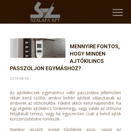
MENNYIRE FONTOS,
HOGY MINDEN
AJTÓKILINCS
PASSZOLJON EGYMÁSHOZ?
2019-09-16
Az ajtókilincsek egymáshoz valló passzolása jellemzően
ritkán kerül szóba, amikor beltéri ajtókat választanak az
emberek az otthonukba. Főként akkor kerül napirendre, ha
egy régebbi ajtókilincs tönkremegy, vagy valaki az otthona
felújítását tervezi, vagy ha egyszerűen csak a belső ajtók
korszerűsítésére törekszik.
Ilyenkor viszont joggal tűnődnek azon, vajon az