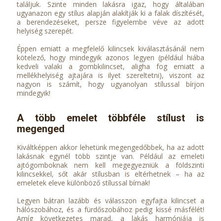
találjuk. Szinte minden lakásra igaz, hogy általában
ugyanazon egy stílus alapján alakítják ki a falak díszítését,
a berendezéseket, persze figyelembe véve az adott
helyiség szerepét.
Éppen emiatt a megfelelő kilincsek kiválasztásánál nem
kötelező, hogy mindegyik azonos legyen (például hiába
kedveli valaki a gombkilincset, aligha fog emiatt a
mellékhelyiség ajtajára is ilyet szereltetni), viszont az
nagyon is számít, hogy ugyanolyan stílussal bírjon
mindegyik!
A több emelet többféle stílust is
megenged
Kiváltképpen akkor lehetünk megengedőbbek, ha az adott
lakásnak egynél több szintje van. Például az emeleti
ajtógomboknak nem kell megegyezniük a földszinti
kilincsekkel, sőt akár stílusban is eltérhetnek – ha az
emeletek eleve különböző stílussal bírnak!
Legyen bátran lazább és válasszon egyfajta kilincset a
hálószobához, és a fürdőszobához pedig kissé másfélét!
Amíg következetes marad, a lakás harmóniája is