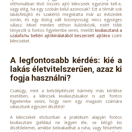
otthonukban lévő összes ajtó kilincsnek egyeznie kell-e,
vagy elég, ha egy szobán belül azonosak? Ezt a témát sok
lakásfelújító és szakértő megvitatta már az évtizedek
során, és egy dolog vált bizonyosság: nincs egységes
válasz. Mivel minden otthon különbözik, ezért több
tényezőt is fontos figyelembe venni, mielőtt
kiválasztaná a
szalafa.hu beltéri ajtókínálatából beszerzett ajtókra
szánt
kilincseket.
A legfontosabb kérdés: kié a
lakás életvitelszerűen, azaz ki
fogja használni?
Csakúgy, mint a belsőépítészet bármely más kérdése
esetében, a kilincsek kiválasztásakor is azt fontos
figyelembe venni, hogy nem egy magazin számára
választunk egyszeri díszítést!
A kilincseket elsősorban a praktikum alapján fontos
kiválasztani (például ne legyen éle, se kilógó kis
díszítőelemei, amikbe beleakadhat a ruha, vagy felsértheti