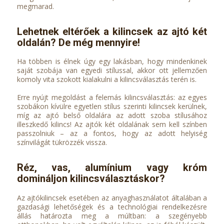
megmarad.
Lehetnek eltérőek a kilincsek az ajtó két
oldalán? De még mennyire!
Ha többen is élnek úgy egy lakásban, hogy mindenkinek
saját szobája van egyedi stílussal, akkor ott jellemzően
komoly vita szokott kialakulni a kilincsválasztás terén is.
Erre nyújt megoldást a felemás kilincsválasztás: az egyes
szobákon kívülre egyetlen stílus szerinti kilincsek kerülnek,
míg az ajtó belső oldalára az adott szoba stílusához
illeszkedő kilincs! Az ajtók két oldalának sem kell színben
passzolniuk – az a fontos, hogy az adott helyiség
színvilágát tükrözzék vissza.
Réz, vas, alumínium vagy króm
domináljon kilincsválasztáskor?
Az ajtókilincsek esetében az anyaghasználatot általában a
gazdasági lehetőségek és a technológiai rendelkezésre
állás határozta meg a múltban: a szegényebb