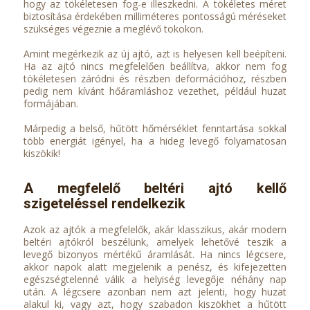
hogy az tökéletesen fog-e illeszkedni. A tökéletes méret
biztosítása érdekében milliméteres pontosságú méréseket
szükséges végeznie a meglévő tokokon.
Amint megérkezik az új ajtó, azt is helyesen kell beépíteni.
Ha az ajtó nincs megfelelően beállítva, akkor nem fog
tökéletesen záródni és részben deformációhoz, részben
pedig nem kívánt hőáramláshoz vezethet, például huzat
formájában.
Márpedig a belső, hűtött hőmérséklet fenntartása sokkal
több energiát igényel, ha a hideg levegő folyamatosan
kiszökik!
A megfelelő beltéri ajtó kellő
szigeteléssel rendelkezik
Azok az ajtók a megfelelők, akár klasszikus, akár modern
beltéri ajtókról beszélünk, amelyek lehetővé teszik a
levegő bizonyos mértékű áramlását. Ha nincs légcsere,
akkor napok alatt megjelenik a penész, és kifejezetten
egészségtelenné válik a helyiség levegője néhány nap
után. A légcsere azonban nem azt jelenti, hogy huzat
alakul ki, vagy azt, hogy szabadon kiszökhet a hűtött