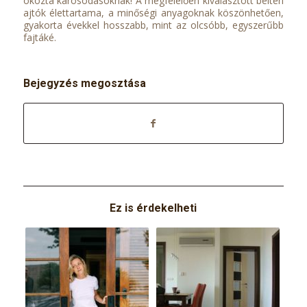
okozta károsodásoknak! A megfelelően kiválasztott beltéri
ajtók élettartama, a minőségi anyagoknak köszönhetően,
gyakorta évekkel hosszabb, mint az olcsóbb, egyszerűbb
fajtáké.
Bejegyzés megosztása
Ez is érdekelheti