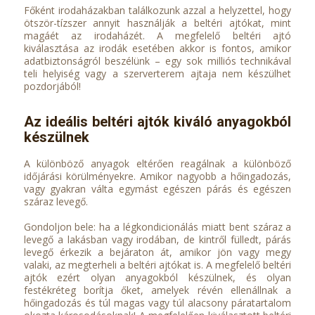
Főként irodaházakban találkozunk azzal a helyzettel, hogy
ötször-tízszer annyit használják a beltéri ajtókat, mint
magáét az irodaházét. A megfelelő beltéri ajtó
kiválasztása az irodák esetében akkor is fontos, amikor
adatbiztonságról beszélünk – egy sok milliós technikával
teli helyiség vagy a szerverterem ajtaja nem készülhet
pozdorjából!
Az ideális beltéri ajtók kiváló anyagokból
készülnek
A különböző anyagok eltérően reagálnak a különböző
időjárási körülményekre. Amikor nagyobb a hőingadozás,
vagy gyakran válta egymást egészen párás és egészen
száraz levegő.
Gondoljon bele: ha a légkondicionálás miatt bent száraz a
levegő a lakásban vagy irodában, de kintről fülledt, párás
levegő érkezik a bejáraton át, amikor jön vagy megy
valaki, az megterheli a beltéri ajtókat is. A megfelelő beltéri
ajtók ezért olyan anyagokból készülnek, és olyan
festékréteg borítja őket, amelyek révén ellenállnak a
hőingadozás és túl magas vagy túl alacsony páratartalom