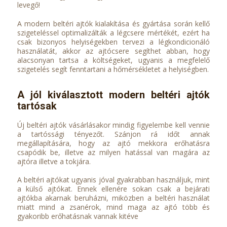
levegő!
A modern beltéri ajtók kialakítása és gyártása során kellő
szigeteléssel optimalizálták a légcsere mértékét, ezért ha
csak bizonyos helyiségekben tervezi a légkondicionáló
használatát, akkor az ajtócsere segíthet abban, hogy
alacsonyan tartsa a költségeket, ugyanis a megfelelő
szigetelés segít fenntartani a hőmérsékletet a helyiségben.
A jól kiválasztott modern beltéri ajtók
tartósak
Új beltéri ajtók vásárlásakor mindig figyelembe kell vennie
a tartóssági tényezőt. Szánjon rá időt annak
megállapítására, hogy az ajtó mekkora erőhatásra
csapódik be, illetve az milyen hatással van magára az
ajtóra illetve a tokjára.
A beltéri ajtókat ugyanis jóval gyakrabban használjuk, mint
a külső ajtókat. Ennek ellenére sokan csak a bejárati
ajtókba akarnak beruházni, miközben a beltéri használat
miatt mind a zsanérok, mind maga az ajtó több és
gyakoribb erőhatásnak vannak kitéve