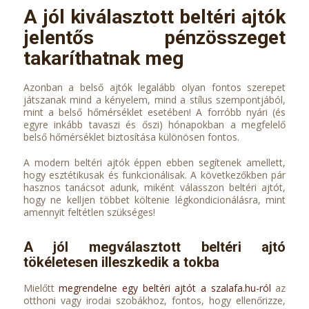
A jól kiválasztott beltéri ajtók
jelentős pénzösszeget
takaríthatnak meg
Azonban a belső ajtók legalább olyan fontos szerepet
játszanak mind a kényelem, mind a stílus szempontjából,
mint a belső hőmérséklet esetében! A forróbb nyári (és
egyre inkább tavaszi és őszi) hónapokban a megfelelő
belső hőmérséklet biztosítása különösen fontos.
A modern beltéri ajtók éppen ebben segítenek amellett,
hogy esztétikusak és funkcionálisak. A következőkben pár
hasznos tanácsot adunk, miként válasszon beltéri ajtót,
hogy ne kelljen többet költenie légkondicionálásra, mint
amennyit feltétlen szükséges!
A jól megválasztott beltéri ajtó
tökéletesen illeszkedik a tokba
Mielőtt
megrendelne egy beltéri ajtót a szalafa.hu-ról
az
otthoni vagy irodai szobákhoz, fontos, hogy ellenőrizze,