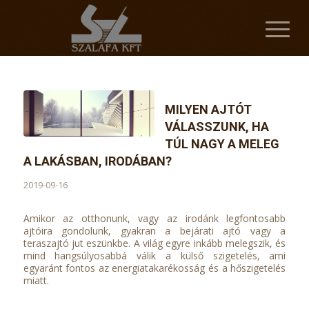
MILYEN AJTÓT
VÁLASSZUNK, HA
TÚL NAGY A MELEG
A LAKÁSBAN, IRODÁBAN?
2019-09-16
Amikor az otthonunk, vagy az irodánk legfontosabb
ajtóira gondolunk, gyakran a bejárati ajtó vagy a
teraszajtó jut eszünkbe. A világ egyre inkább melegszik, és
mind hangsúlyosabbá válik a külső szigetelés, ami
egyaránt fontos az energiatakarékosság és a hőszigetelés
miatt.