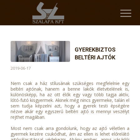
GYEREKBIZTOS
BELTÉRI AJTÓK
2019-06-17
Nem csak a ház stílusának szükséges megfelelnie egy
beltéri ajtónak, hanem a benne lakók életvitelének is,
különösképp, ha az ott élők egy vagy több tagja aktív,
lótó-futó kisgyermek. Akinek még nincs gyermeke, talán el
sem tudja képzelni azt, hogy a gyerek testi épségére
nézve akár egy egyszerű beltéri ajtó is mennyi veszélyt
rejthet magában.
Most nem csak arra gondolunk, hogy az ajtó véletlen a
gyermek kezére csukódhat, ám az ellen is lehet előrelátó
ajtóválasztással védekezni. Ahány ember, annyi vásárlói