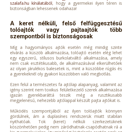
szalafa.hu kínálatából
, hogy a gyermekei ilyen téren is
biztonságban lehessenek odahaza!
A keret nélküli, felső felfüggesztésű
tolóajtók vagy pajtaajtók több
szempontból is biztonságosak
Míg a hagyományos ajtók esetén még mindig szinte
elvárás a küszöb alkalmazása, tolóajtó esetén elég lehet
egy egyszerű, stílusos burkolatváltó alkalmazása, amely
nem csak esztétikusabb, de alkalmazásával elkerülhetőek
az olyan járulékos balesetek is, mint a küszöbbe rúgás és
a gyerekeknél oly gyakori küszöbben való megbotlás.
Ezen felül a természetes fa ajtólap alapanyag, valamint az
igény szerint nem toxikus felületkezelő szerek alkalmazása
igazán gyerekbaráttá teszik még a rusztikusabb
megjelenésű, nehezebb ajtólappal készült pajta ajtókat is.
Működés szempontjából az ilyen tolóajtók könnyen
gördülnek, ám a duplasínes rendszerük miatt stabilan
nyithatóak. Tok (keret) nélküli szerkezetüknek
köszönhetően pedig nem záródhatnak-csapódhatnak rá a