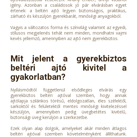
igény. Azonban a családosok jó pár elvárásban egyet
értenek: a beltéri ajtó legyen biztonságos, praktikus,
zárható és készüljön gyerekbarát, minőségi anyagokból.
Vagyis a változatos forma és színvilág valamint az egyedi,
stílusos megjelenés tehát nem minden, mondhatni vajmi
kevés jellemző, amennyiben az ajtó nem gyerekbiztos.
Mit jelent a gyerekbiztos
beltéri ajtó kivitel a
gyakorlatban?
Nyílásmódtól függetlenül elsődleges elvárás egy
gyerekbiztos beltéri ajtóval szemben, hogy annak
ajtólapja szilánkos törésű, eldolgozatlan, éles szélektől,
sarkoktól és felületektől mentes minőségi kivitelezéssel
készüljön, amennyiben pedig üvegbetétes kivitelű,
biztonsági üveg kerüljön a szerkezetbe.
Ezek olyan alap dolgok, amelyeket akár minden átlagos
beltéri ajtóval szemben követelményként állíthatunk.