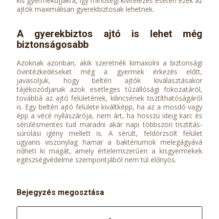
kis gyermekujjakra, így minőségi kivitelezés esetén ezek az
ajtók maximálisan gyerekbiztosak lehetnek.
A gyerekbiztos ajtó is lehet még
biztonságosabb
Azoknak azonban, akik szeretnék kimaxolni a biztonsági
óvintézkedéseket még a gyermek érkezés előtt,
javasoljuk, hogy beltéri ajtók kiválasztásakor
tájékozódjanak azok esetleges tűzállósági fokozatáról,
továbbá az ajtó felületének, kilincsének tisztíthatóságáról
is. Egy beltéri ajtó felülete kiváltképp, ha az a mosdó vagy
épp a vécé nyílászárója, nem árt, ha hosszú ideig karc és
sérülésmentes tud maradni akár napi többszöri tisztítás-
súrolási igény mellett is. A sérült, feldörzsölt felület
ugyanis viszonylag hamar a baktériumok melegágyává
nőheti ki magát, amely értelemszerűen a kisgyermekek
egészségvédelme szempontjából nem túl előnyös.
Bejegyzés megosztása