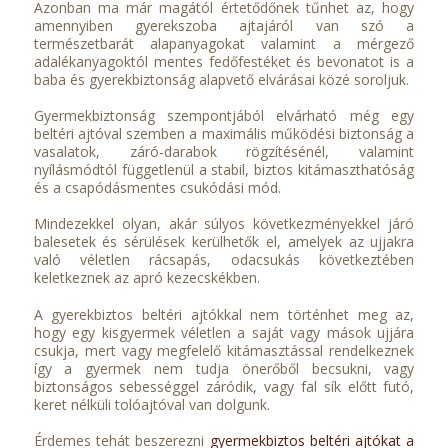
Azonban ma már magától értetődőnek tűnhet az, hogy
amennyiben gyerekszoba ajtajáról van szó a
természetbarát alapanyagokat valamint a mérgező
adalékanyagoktól mentes fedőfestéket és bevonatot is a
baba és gyerekbiztonság alapvető elvárásai közé soroljuk.
Gyermekbiztonság szempontjából elvárható még egy
beltéri ajtóval szemben a maximális működési biztonság a
vasalatok, záró-darabok rögzítésénél, valamint
nyílásmódtól függetlenül a stabil, biztos kitámaszthatóság
és a csapódásmentes csukódási mód.
Mindezekkel olyan, akár súlyos következményekkel járó
balesetek és sérülések kerülhetők el, amelyek az ujjakra
való véletlen rácsapás, odacsukás következtében
keletkeznek az apró kezecskékben.
A gyerekbiztos beltéri ajtókkal nem történhet meg az,
hogy egy kisgyermek véletlen a saját vagy mások ujjára
csukja, mert vagy megfelelő kitámasztással rendelkeznek
így a gyermek nem tudja önerőből becsukni, vagy
biztonságos sebességgel záródik, vagy fal sík előtt futó,
keret nélküli tolóajtóval van dolgunk.
Érdemes tehát beszerezni
gyermekbiztos beltéri ajtókat a