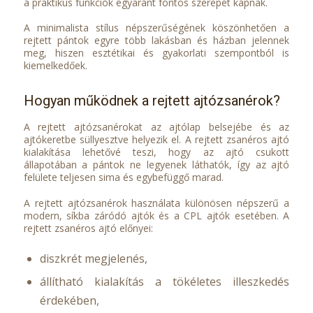
a praktikus funkciók egyaránt fontos szerepet kapnak.
A minimalista stílus népszerűségének köszönhetően a
rejtett pántok egyre több lakásban és házban jelennek
meg, hiszen esztétikai és gyakorlati szempontból is
kiemelkedőek.
Hogyan működnek a rejtett ajtózsanérok?
A rejtett ajtózsanérokat az ajtólap belsejébe és az
ajtókeretbe süllyesztve helyezik el. A rejtett zsanéros ajtó
kialakítása lehetővé teszi, hogy az ajtó csukott
állapotában a pántok ne legyenek láthatók, így az ajtó
felülete teljesen sima és egybefüggő marad.
A rejtett ajtózsanérok használata különösen népszerű a
modern, síkba záródó ajtók és a CPL ajtók esetében. A
rejtett zsanéros ajtó előnyei:
diszkrét megjelenés,
állítható kialakítás a tökéletes illeszkedés
érdekében,