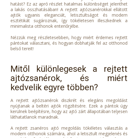
hatást? Ez az apró részlet hatalmas különbséget jelenthet
a lakás összhatásában! A rejtett ajtózsanérokkal ellátott
ajtók ugyanis eleganciát, letisztultságot és modern
esztétikát sugároznak, így tökéletesen illeszkednek a
minimalista otthonok enteriőrjébe.
Nézzük meg részletesebben, hogy miért érdemes rejtett
pántokat választani, és hogyan dobhatják fel az otthonod
belső tereit!
Mitől különlegesek a rejtett
ajtózsanérok, és miért
kedvelik egyre többen?
A rejtett ajtózsanérok diszkrét és elegáns megoldást
nyújtanak a beltéri ajtók rögzítésére. Ezek a pántok úgy
kerülnek beépítésre, hogy az ajtó zárt állapotában teljesen
láthatatlanok maradnak.
A rejtett zsanéros ajtó megoldás tökéletes választás a
modern otthonok számára, ahol a letisztult megjelenés és