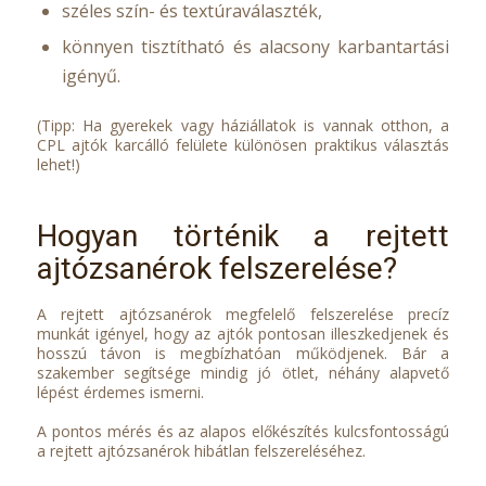
széles szín- és textúraválaszték,
könnyen tisztítható és alacsony karbantartási
igényű.
(Tipp: Ha gyerekek vagy háziállatok is vannak otthon, a
CPL ajtók karcálló felülete különösen praktikus választás
lehet!)
Hogyan történik a rejtett
ajtózsanérok felszerelése?
A rejtett ajtózsanérok megfelelő felszerelése precíz
munkát igényel, hogy az ajtók pontosan illeszkedjenek és
hosszú távon is megbízhatóan működjenek. Bár a
szakember segítsége mindig jó ötlet, néhány alapvető
lépést érdemes ismerni.
A pontos mérés és az alapos előkészítés kulcsfontosságú
a rejtett ajtózsanérok hibátlan felszereléséhez.