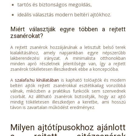
tartós és biztonságos megoldás,
ideális választás modern beltéri ajtókhoz.
Miért választják egyre többen a rejtett
zsanérokat?
A rejtett zsanérok hozzájárulnak a letisztult belső terek
kialakításához, amely napjainkban egyre népszerűbb
lakberendezési irányzat. A minimalista otthonokban
minden apró részletnek jelentősége van, így a rejtett
zsanérok tökéletesen illeszkednek ebbe a koncepcióba.
A
szalafa.hu kínálatában
is kapható tolóajtók és modern
beltéri ajtók rejtett zsanérokkal esztétikailag vonzóbbá
válnak, miközben a praktikus funkciók sem szenvednek
csorbát. Az állítható zsanérok biztosítják, hogy az ajtó
mindig tökéletesen illeszkedjen a keretbe, ami hosszú
távon is zavartalan működést eredményez.
Milyen ajtótípusokhoz ajánlott