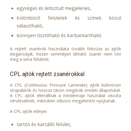
egységes és letisztult megjelenés,
különböző felületek és színek közül
választható,
könnyen tisztítható és karbantartható.
A rejtett zsanérok használata tovább fokozza az ajtók
eleganciáját, hiszen semmilyen látható zsanér nem töri
meg a sima felületet.
CPL ajtók rejtett zsanérokkal
A CPL (Continuous Pressure Laminate) ajtók különösen
strapabírók és hosszú távon megőrzik eredeti állapotukat.
A CPL ajtók ellenállnak a mindennapi használat okozta
sérüléseknek, miközben stílusos megjelenést nyújtanak.
A CPL ajtók előnyei:
tartós és karcálló felület,