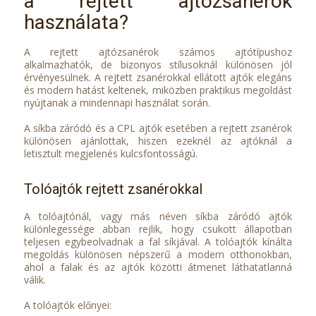
a rejtett ajtózsanérok
használata?
A rejtett ajtózsanérok számos ajtótípushoz
alkalmazhatók, de bizonyos stílusoknál különösen jól
érvényesülnek. A rejtett zsanérokkal ellátott ajtók elegáns
és modern hatást keltenek, miközben praktikus megoldást
nyújtanak a mindennapi használat során.
A síkba záródó és a CPL ajtók esetében a rejtett zsanérok
különösen ajánlottak, hiszen ezeknél az ajtóknál a
letisztult megjelenés kulcsfontosságú.
Tolóajtók rejtett zsanérokkal
A tolóajtónál, vagy más néven síkba záródó ajtók
különlegessége abban rejlik, hogy csukott állapotban
teljesen egybeolvadnak a fal síkjával. A tolóajtók kínálta
megoldás különösen népszerű a modern otthonokban,
ahol a falak és az ajtók közötti átmenet láthatatlanná
válik.
A tolóajtók előnyei: