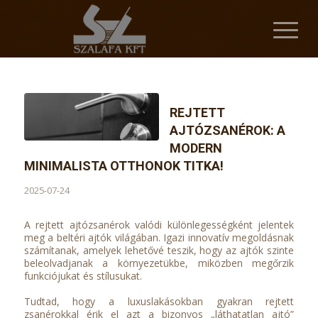
REJTETT
AJTÓZSANÉROK: A
MODERN
MINIMALISTA OTTHONOK TITKA!
2025-07-24
A rejtett ajtózsanérok valódi különlegességként jelentek
meg a beltéri ajtók világában. Igazi innovatív megoldásnak
számítanak, amelyek lehetővé teszik, hogy az ajtók szinte
beleolvadjanak a környezetükbe, miközben megőrzik
funkciójukat és stílusukat.
Tudtad, hogy a luxuslakásokban gyakran rejtett
zsanérokkal érik el azt a bizonyos „láthatatlan ajtó”