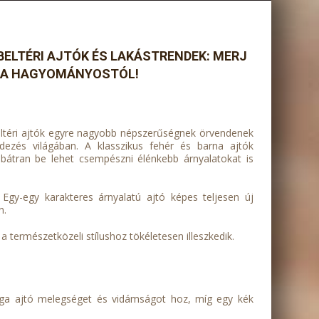
BELTÉRI AJTÓK ÉS LAKÁSTRENDEK: MERJ
I A HAGYOMÁNYOSTÓL!
eltéri ajtók egyre nagyobb népszerűségnek örvendenek
dezés világában. A klasszikus fehér és barna ajtók
l bátran be lehet csempészni élénkebb árnyalatokat is
Egy-egy karakteres árnyalatú ajtó képes teljesen új
n.
 a természetközeli stílushoz tökéletesen illeszkedik.
árga ajtó melegséget és vidámságot hoz, míg egy kék