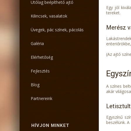
Utólag beépíthető ajtó
Egy jól kivá
tereket.
Kilincsek, vasalatok
Merész v
Üvegek, pác színek, pácolás
Lakástrendek
Galéria
enteriőrökbe
(
Az ajtó szín
Elérhetőség
Fejlesztés
Egyszí
Blog
A színes belt
akár világos
Partnereink
Letisztul
Egyszínű szí
beszélünk. A 
HÍVJON MINKET