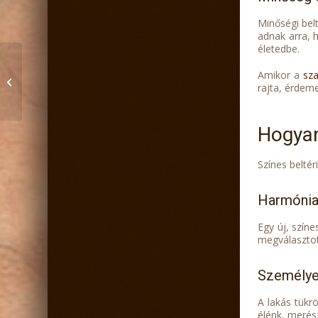
Minőségi belt
adnak arra, 
életedbe.
Modern beltéri ajtók:
Amikor a
sza
minőség és stílus az
rajta, érdeme
otthonodban! Egy
népszerű...
Hogyan
Színes beltér
Harmónia
Egy új, színe
megválasztot
Személyes
A lakás tükrö
élénk, merész