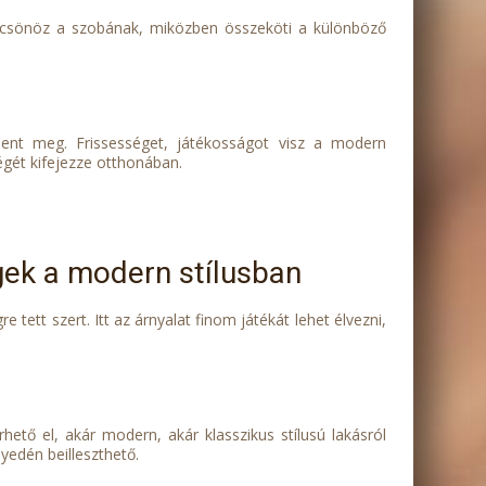
 kölcsönöz a szobának, miközben összeköti a különböző
elent meg. Frissességet, játékosságot visz a modern
égét kifejezze otthonában.
egek a modern stílusban
e tett szert. Itt az árnyalat finom játékát lehet élvezni,
hető el, akár modern, akár klasszikus stílusú lakásról
yedén beilleszthető.