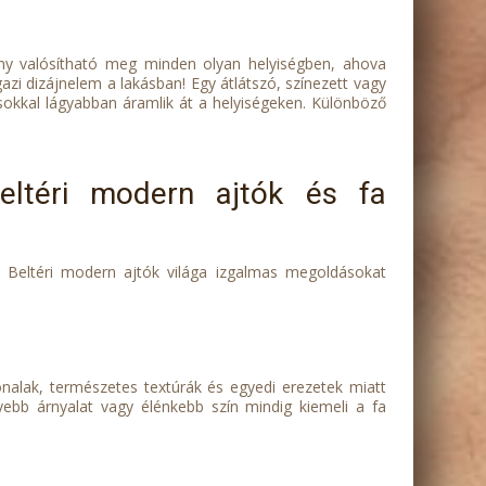
mény valósítható meg minden olyan helyiségben, ahova
azi dizájnelem a lakásban! Egy átlátszó, színezett vagy
 sokkal lágyabban áramlik át a helyiségeken. Különböző
eltéri modern ajtók és fa
s. Beltéri modern ajtók világa izgalmas megoldásokat
vonalak, természetes textúrák és egyedi erezetek miatt
yebb árnyalat vagy élénkebb szín mindig kiemeli a fa