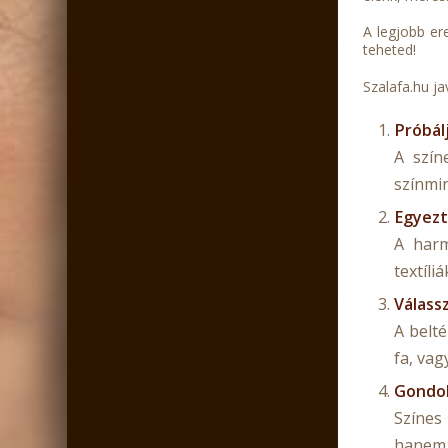
A legjobb er
teheted!
Szalafa.hu ja
Próbálj
A szín
színmi
Egyezt
A harm
textíli
Válass
A belt
fa, vag
Gondol
Színes
hanem v