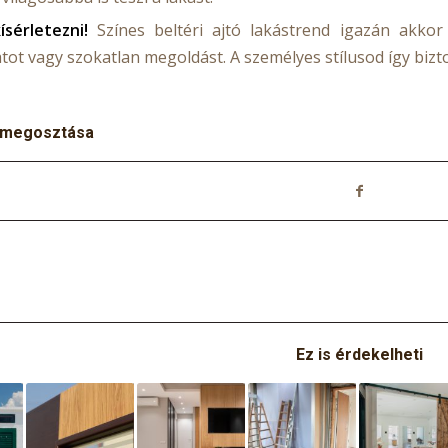
ísérletezni!
Színes beltéri ajtó lakástrend igazán akkor
atot vagy szokatlan megoldást. A személyes stílusod így biz
 megosztása
Ez is érdekelheti