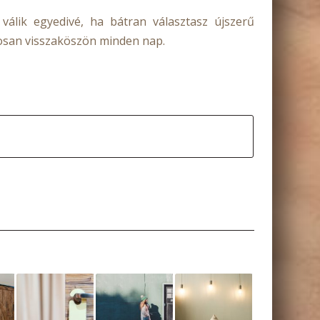
 válik egyedivé, ha bátran választasz újszerű
tosan visszaköszön minden nap.