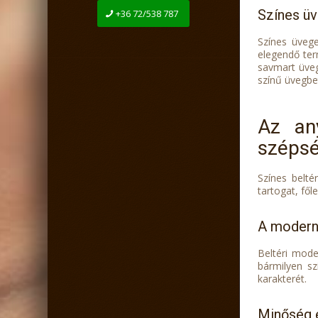
Színes üv
+36 72/538 787
Színes üvege
elegendő term
savmart üveg
színű üvegbet
Az an
széps
Színes belté
tartogat, fől
A modern 
Beltéri mode
bármilyen sz
karakterét.
Minőség é