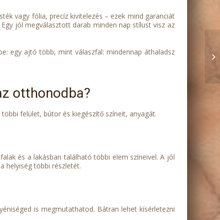
sték vagy fólia, precíz kivitelezés – ezek mind garanciát
 Egy jól megválasztott darab minden nap stílust visz az
be: egy ajtó több, mint válaszfal: mindennap áthaladsz
 az otthonodba?
öbbi felület, bútor és kiegészítő színeit, anyagát.
falak és a lakásban található többi elem színeivel. A jól
helyiség többi részletét.
egyéniséged is megmutathatod. Bátran lehet kísérletezni