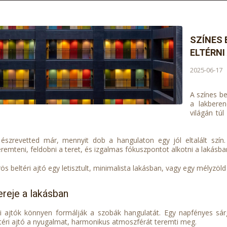
SZÍNES 
ELTÉRN
2025-06-17
A színes b
a lakberen
világán tú
 észrevetted már, mennyit dob a hangulaton egy jól eltalált szín.
remteni, feldobni a teret, és izgalmas fókuszpontot alkotni a lakásba
ös beltéri ajtó egy letisztult, minimalista lakásban, vagy egy mélyzöld
ereje a lakásban
ri ajtók könnyen formálják a szobák hangulatát. Egy napfényes s
ltéri ajtó a nyugalmat, harmonikus atmoszférát teremti meg.