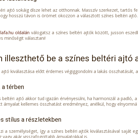
éri ajtó sokáig dísze lehet az otthonnak. Masszív szerkezet, tartós fe
hogy hosszú távon is örömet okozzon a választott színes beltéri ajtó.
lafa.hu oldalán
válogatsz a színes beltéri ajtók között, jusson eszed
s minőségit választani!
 illeszthető be a színes beltéri ajtó
i ajtó kiválasztása előtt érdemes végiggondolni a lakás összhatását, a t
 a térben
s beltéri ajtó akkor tud igazán érvényesülni, ha harmonizál a padló, a 
t árnyalat kellemes összhatást eredményez, anélkül, hogy elnyomná a 
 stílus a részletekben
zi a személyiséget, így a színes beltéri ajtók kiválasztásával saját 
 vagy akár visszafogottabb árnyalatokkal is.