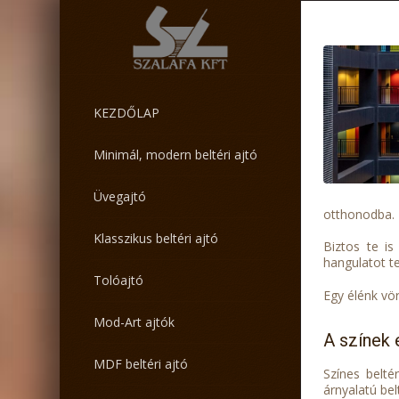
KEZDŐLAP
Minimál, modern beltéri ajtó
Üvegajtó
otthonodba.
Klasszikus beltéri ajtó
Biztos te is
hangulatot te
Tolóajtó
Egy élénk vör
Mod-Art ajtók
A színek 
MDF beltéri ajtó
Színes belté
árnyalatú be