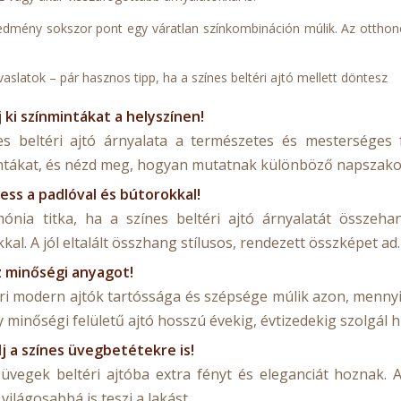
edmény sokszor pont egy váratlan színkombináción múlik. Az otthono
vaslatok – pár h
asznos tipp, ha a színes beltéri ajtó mellett döntesz
 ki színmintákat a helyszínen!
es beltéri ajtó árnyalata a természetes és mesterséges f
ntákat, és nézd meg, hogyan mutatnak különböző napszakok
ess a padlóval és bútorokkal!
ónia titka, ha a színes beltéri ajtó árnyalatát összeh
ákkal. A jól eltalált összhang stílusos, rendezett összképet ad.
z minőségi anyagot!
éri modern ajtók tartóssága és szépsége múlik azon, mennyi
y minőségi felületű ajtó hosszú évekig, évtizedekig szolgál
j a színes üvegbetétekre is!
 üvegek beltéri ajtóba extra fényt és eleganciát hoznak. 
ilágosabbá is teszi a lakást.