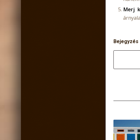
Merj k
árnyal
Bejegyzés