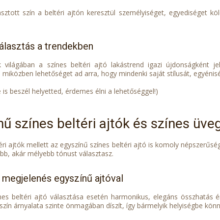
lasztott szín a beltéri ajtón keresztül személyiséget, egyediséget
álasztás a trendekben
 világában a színes beltéri ajtó lakástrend igazi újdonságként j
, miközben lehetőséget ad arra, hogy mindenki saját stílusát, egyénis
e is beszél helyetted, érdemes élni a lehetőséggel!
)
nű színes beltéri ajtók és színes üv
éri ajtók mellett az egyszínű színes beltéri ajtó is komoly népszerűségr
abb, akár mélyebb tónust választasz.
t megjelenés egyszínű ajtóval
nes beltéri ajtó választása esetén harmonikus, elegáns összhatás ér
szín árnyalata szinte önmagában díszít, így bármelyik helyiségbe könn