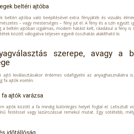
egek beltéri ajtóba
k beltéri ajtóba való beépítésével extra fényjáték és vizuális él
észetes – vagy mesterséges – fény jut el. A fény és a szín együtt: ig
 a beltéri ajtóban izgalmas, modern hatást kelt, ráadásul a fény is
étek között válogatva teljesen egyedi összhatás alakítható ki.
yagválasztás szerepe, avagy a b
ége
ri ajtó kiválasztásakor érdemes odafigyelni az anyaghasználatra i
eg fa ajtók esetén.
fa ajtók varázsa
rn ajtók között a fa mindig különleges helyet foglal el. Letisztult 
ínű festéssel vagy lazúrozással remekül mutat. Egy sötétebb, mél
s időtállóság