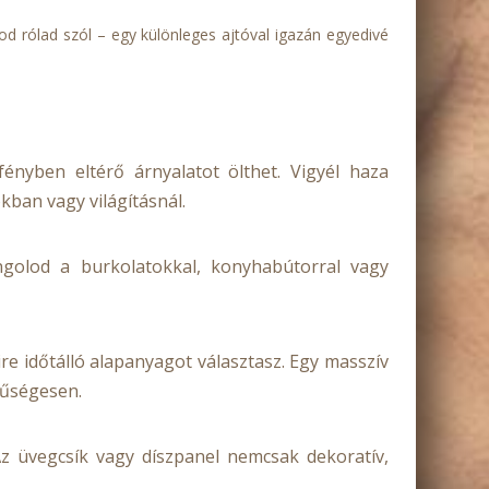
d rólad szól – egy különleges ajtóval igazán egyedivé
ényben eltérő árnyalatot ölthet. Vigyél haza
ban vagy világításnál.
angolod a burkolatokkal, konyhabútorral vagy
re időtálló alapanyagot választasz. Egy masszív
 hűségesen.
Az üvegcsík vagy díszpanel nemcsak dekoratív,