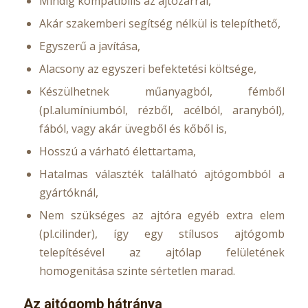
Mindig kompatibilis az ajtózárral,
Akár szakemberi segítség nélkül is telepíthető,
Egyszerű a javítása,
Alacsony az egyszeri befektetési költsége,
Készülhetnek műanyagból, fémből
(pl.alumíniumból, rézből, acélból, aranyból),
fából, vagy akár üvegből és kőből is,
Hosszú a várható élettartama,
Hatalmas választék található ajtógombból a
gyártóknál,
Nem szükséges az ajtóra egyéb extra elem
(pl.cilinder), így egy stílusos ajtógomb
telepítésével az ajtólap felületének
homogenitása szinte sértetlen marad.
Az ajtógomb hátránya