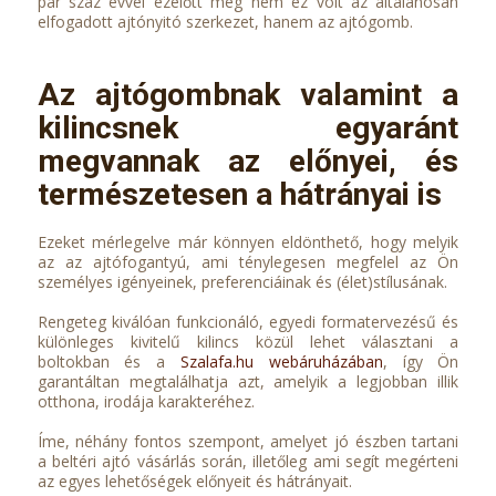
pár száz évvel ezelőtt még nem ez volt az általánosan
elfogadott ajtónyitó szerkezet, hanem az ajtógomb.
Az ajtógombnak valamint a
kilincsnek egyaránt
megvannak az előnyei, és
természetesen a hátrányai is
Ezeket mérlegelve már könnyen eldönthető, hogy melyik
az az ajtófogantyú, ami ténylegesen megfelel az Ön
személyes igényeinek, preferenciáinak és (élet)stílusának.
Rengeteg kiválóan funkcionáló, egyedi formatervezésű és
különleges kivitelű kilincs közül lehet választani a
boltokban és a
Szalafa.hu webáruházában
, így Ön
garantáltan megtalálhatja azt, amelyik a legjobban illik
otthona, irodája karakteréhez.
Íme, néhány fontos szempont, amelyet jó észben tartani
a beltéri ajtó vásárlás során, illetőleg ami segít megérteni
az egyes lehetőségek előnyeit és hátrányait.