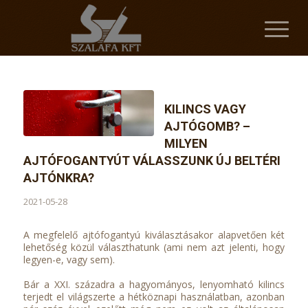
KILINCS VAGY
AJTÓGOMB? –
MILYEN
AJTÓFOGANTYÚT VÁLASSZUNK ÚJ BELTÉRI
AJTÓNKRA?
2021-05-28
A megfelelő ajtófogantyú kiválasztásakor alapvetően két
lehetőség közül választhatunk (ami nem azt jelenti, hogy
legyen-e, vagy sem).
Bár a XXI. századra a hagyományos, lenyomható kilincs
terjedt el világszerte a hétköznapi használatban, azonban