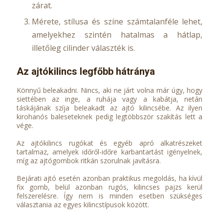
zárat.
Mérete, stílusa és színe számtalanféle lehet,
amelyekhez szintén hatalmas a hátlap,
illetőleg cilinder választék is.
Az ajtókilincs legfőbb hátránya
Könnyű beleakadni. Nincs, aki ne járt volna már úgy, hogy
siettében az inge, a ruhája vagy a kabátja, netán
táskájának szíja beleakadt az ajtó kilincsébe. Az ilyen
kirohanós baleseteknek pedig legtöbbször szakítás lett a
vége.
Az ajtókilincs rugókat és egyéb apró alkatrészeket
tartalmaz, amelyek időről-időre karbantartást igényelnek,
míg az ajtógombok ritkán szorulnak javításra.
Bejárati ajtó esetén azonban praktikus megoldás, ha kívül
fix gomb, belül azonban rugós, kilincses pajzs kerül
felszerelésre. Így nem is minden esetben szükséges
választania az egyes kilincstípusok között.