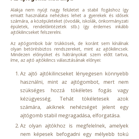
Alakja nem nyújt nagy felületet a stabil fogáshoz így
emiatt használata nehézkes lehet a gyerekek és idősek
számára, a középületeket (óvodák, iskolák, önkormányzati
épületek, rendelőintézetek stb.) így érdemes inkább
ajtókilincseket felszerelni.
Az ajtógombok bár trükkösek, de koránt sem kínálnak
olyan betörésbiztos rendszereket, mint az ajtókilincsek.
Mindezen előnyöket és hátrányokat szem előtt tartva,
íme, az ajtó ajtókilincs választásának előnyei:
Az ajtó ajtókilincseket lényegesen könnyebb
használni, mint az ajtógombot, mert nem
szükséges hozzá tökéletes fogás vagy
kézügyesség. Tehát tökéletesek azok
számára, akiknek nehézséget jelent egy
ajtógomb stabil megragadása, elforgatása.
Az olyan ajtókhoz is megfelelnek, amelyek
nem képesek befogadni egy mélyebb tokú