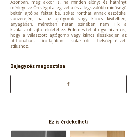
Azonban, még akkor is, ha minden előnyt és hátrányt
mérlegelve Ön végül a legszebb és a legkiválóbb minőségű
beltéri ajtóiba fektet be, sokat ronthat annak esztétikai
vonzerején, ha az ajtógomb vagy kilincs kivitelben,
anyagában, méretben netán színében nem illik a
kiválasztott ajtó felületéhez. Érdemes tehát ügyelni arra is,
hogy a választott ajtógomb vagy kilincs illeszkedjen az
otthonában, irodájában kialakított belsőépítészeti
stílushoz.
Bejegyzés megosztása
Ez is érdekelheti