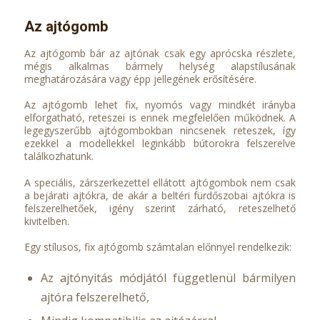
Az ajtógomb
Az ajtógomb bár az ajtónak csak egy aprócska részlete,
mégis alkalmas bármely helység alapstílusának
meghatározására vagy épp jellegének erősítésére.
Az ajtógomb lehet fix, nyomós vagy mindkét irányba
elforgatható, reteszei is ennek megfelelően működnek. A
legegyszerűbb ajtógombokban nincsenek reteszek, így
ezekkel a modellekkel leginkább bútorokra felszerelve
találkozhatunk.
A speciális, zárszerkezettel ellátott ajtógombok nem csak
a bejárati ajtókra, de akár a beltéri fürdőszobai ajtókra is
felszerelhetőek, igény szerint zárható, reteszelhető
kivitelben.
Egy stílusos, fix ajtógomb számtalan előnnyel rendelkezik:
Az ajtónyitás módjától függetlenül bármilyen
ajtóra felszerelhető,