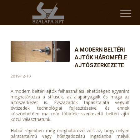
A MODERN BELTÉRI
AJTÓK HÁROMFÉLE
AJTÓSZERKEZETE
2019-12-10
A modern beltéri ajtók felhasználási lehetőségeit egyaránt
meghatározza a stílusuk, az alapanyagaik és maga az
ajtószerkezet is. Évszázadok tapasztalata vegyült
évtizedek technológiai fejlesztéseivel és ennek
köszönhetően ma már többféle szerkezetű beltéri ajtó
közül választhatunk.
Habár régebben még meghatározó volt az, hogy milyen
páratartalmú vagy hőingadozású ingatlanba melyik