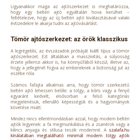
Ugyanakkor maga az ajtószerkezet is meghatározza,
hogy egy beltéri ajtó egyáltalán hova kerülhet –
feltételezve, hogy az új beltéri ajtó kiválasztásával valaki
évtizedekre le akarja tudni az ajtóvásárlást.
Tömör ajtószerkezet: az örök klasszikus
A legrégebbi, az évszázadok próbáját kiállt típus a tömör
ajtószerkezet. Ezt általában a masszivitás, a súlyosság
érzete jellemzi akkor is, ha könnyűfából készül, illetve az,
hogy a jellegénél fogva az embereknek a biztonság jut az
eszébe róla.
Számos fafajta alkalmas arra, hogy tömör szerkezetű
beltéri ajtó lehessen belőle: a tölgy, a kőris vagy a fenyő
egyaránt kedvelt, elsősorban a felső kategóriás
megjelenésük, ellenálló képességük és a hagyományok
követése miatt.
Mindez nincs ellentmondásban azzal, hogy modern beltéri
ajtók legyenek: a fa megmunkálása és a zsanérok vagy a
kilincs anyaga és stílusa teszik modernné. A
szalafa.hu
kínálatában megtalálható minimál modern tölgy ajtók