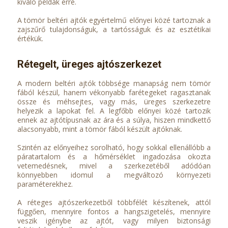
kiváló példák erre.
A tömör beltéri ajtók egyértelmű előnyei közé tartoznak a
zajszűrő tulajdonságuk, a tartósságuk és az esztétikai
értékük.
Rétegelt, üreges ajtószerkezet
A modern beltéri ajtók többsége manapság nem tömör
fából készül, hanem vékonyabb farétegeket ragasztanak
össze és méhsejtes, vagy más, üreges szerkezetre
helyezik a lapokat fel. A legfőbb előnyei közé tartozik
ennek az ajtótípusnak az ára és a súlya, hiszen mindkettő
alacsonyabb, mint a tömör fából készült ajtóknak.
Szintén az előnyeihez sorolható, hogy sokkal ellenállóbb a
páratartalom és a hőmérséklet ingadozása okozta
vetemedésnek, mivel a szerkezetéből adódóan
könnyebben idomul a megváltozó környezeti
paraméterekhez.
A réteges ajtószerkezetből többfélét készítenek, attól
függően, mennyire fontos a hangszigetelés, mennyire
veszik igénybe az ajtót, vagy milyen biztonsági