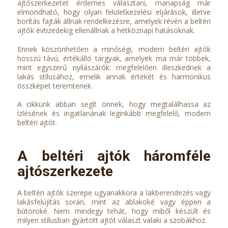
ajtószerkezetet érdemes választani, manapság már
elmondható, hogy olyan felületkezelési eljárások, illetve
borítás fajták állnak rendelkezésre, amelyek révén a beltéri
ajtók évtizedekig ellenállnak a hétköznapi hatásoknak.
Ennek köszönhetően a minőségi, modern beltéri ajtók
hosszú távú, értékálló tárgyak, amelyek ma már többek,
mint egyszerű nyílászárók: megfelelően illeszkednek a
lakás stílusához, emelik annak értékét és harmonikus
összképet teremtenek.
A cikkünk abban segít önnek, hogy megtalálhassa az
ízlésének és ingatlanának leginkább megfelelő, modern
beltéri ajtót.
A beltéri ajtók háromféle
ajtószerkezete
A beltéri ajtók szerepe ugyanakkora a lakberendezés vagy
lakásfelújítás során, mint az ablakoké vagy éppen a
bútoroké. Nem mindegy tehát, hogy miből készült és
milyen stílusban gyártott ajtót választ valaki a szobákhoz.