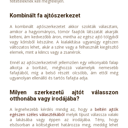
feltételeknek kell megfeleljen.
Kombinált fa ajtószerkezet
A kombinált ajtószerkezetet akkor szokták választani,
amikor a hagyományos, tömör faajtók látszatát akarják
kelteni, ám kedvezőbb áron, mintha az egész ajtó tölgyből
vagy kőrisből készülne. A kialakítása ugyanúgy egészen
változatos lehet, akár a színe vagy a felhasznált kiegészítő
elemek, mint a kilincs vagy a zsanérok.
Ennél az ajtószerkezetnél jellemzően egy vékonyabb falap
alkotja a borítást, méghozzá valamelyik nemesebb
fafajtából, míg a belső részét olcsóbb, ám ettől még
ugyanolyan ellenálló és tartós fafajta adja.
Milyen szerkezetű ajtót válasszon
otthonába vagy irodájába?
A legnehezebb kérdés mindig az, hogy a
beltéri ajtók
egészen széles választékából
melyik típust válassza valaki
a lakásába vagy éppen az irodájába. Tény, hogy
elsősorban a költségkeret határozza meg, meddig lehet