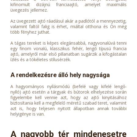
kifinomult dizájnú franciaajtó, amelyet maximális
üvegezés jellemez.
Az üvegezett ajtó ráadásul akár a padlótól a mennyezetig,
valamint faltól falig is érhet, miáltal otthona és Ön még
több fényhez juthat.
A tágas tereket is képes elegánsabbá, nagyvonalúvá tenni
egy finom vonalú, klasszikus fehér, lengő típusú francia
ajtó, amelyről már első pillanatban sugárzik a kifogástalan
ízlés és a tökéletes stílusérzék.
A rendelkezésre álló hely nagysága
A hagyományos nyílásmódú (befelé vagy kifelé lengő-
nyíló) ajtó esetén a tárgyak és bútorok elhelyezése során
figyelembe kell vennie azt, hogy az ajtó kinyitásához
biztosítania kell a megfelelő méretű szabad teret, valamint
azt is, hogy teljesen nyitott állapotban annak további
helyigénye is van.
A nagyobb tér mindenesetre