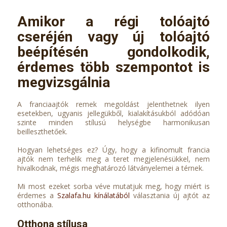
Amikor a régi tolóajtó
cseréjén vagy új tolóajtó
beépítésén gondolkodik,
érdemes több szempontot is
megvizsgálnia
A franciaajtók remek megoldást jelenthetnek ilyen
esetekben, ugyanis jellegükből, kialakításukból adódóan
szinte minden stílusú helységbe harmonikusan
beilleszthetőek.
Hogyan lehetséges ez? Úgy, hogy a kifinomult francia
ajtók nem terhelik meg a teret megjelenésükkel, nem
hivalkodnak, mégis meghatározó látványelemei a térnek.
Mi most ezeket sorba véve mutatjuk meg, hogy miért is
érdemes a
Szalafa.hu kínálatából
választania új ajtót az
otthonába.
Otthona stílusa