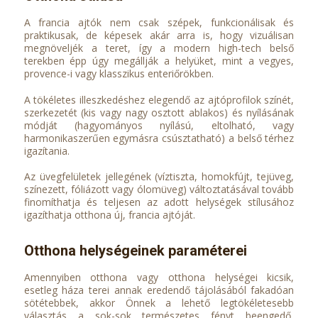
A francia ajtók nem csak szépek, funkcionálisak és
praktikusak, de képesek akár arra is, hogy vizuálisan
megnöveljék a teret, így a modern high-tech belső
terekben épp úgy megállják a helyüket, mint a vegyes,
provence-i vagy klasszikus enteriőrökben.
A tökéletes illeszkedéshez elegendő az ajtóprofilok színét,
szerkezetét (kis vagy nagy osztott ablakos) és nyílásának
módját (hagyományos nyílású, eltolható, vagy
harmonikaszerűen egymásra csúsztatható) a belső térhez
igazítania.
Az üvegfelületek jellegének (víztiszta, homokfújt, tejüveg,
színezett, fóliázott vagy ólomüveg) változtatásával tovább
finomíthatja és teljesen az adott helységek stílusához
igazíthatja otthona új, francia ajtóját.
Otthona helységeinek paraméterei
Amennyiben otthona vagy otthona helységei kicsik,
esetleg háza terei annak eredendő tájolásából fakadóan
sötétebbek, akkor Önnek a lehető legtökéletesebb
választás a sok-sok természetes fényt beengedő,