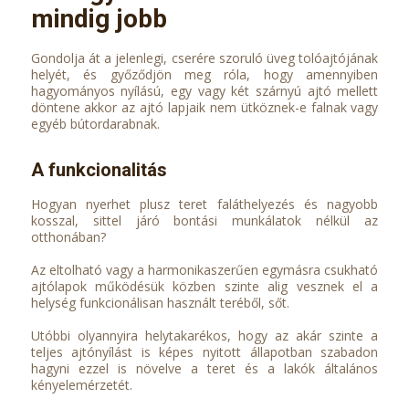
mindig jobb
Gondolja át a jelenlegi, cserére szoruló üveg tolóajtójának
helyét, és győződjön meg róla, hogy amennyiben
hagyományos nyílású, egy vagy két szárnyú ajtó mellett
döntene akkor az ajtó lapjaik nem ütköznek-e falnak vagy
egyéb bútordarabnak.
A funkcionalitás
Hogyan nyerhet plusz teret faláthelyezés és nagyobb
kosszal, sittel járó bontási munkálatok nélkül az
otthonában?
Az eltolható vagy a harmonikaszerűen egymásra csukható
ajtólapok működésük közben szinte alig vesznek el a
helység funkcionálisan használt teréből, sőt.
Utóbbi olyannyira helytakarékos, hogy az akár szinte a
teljes ajtónyílást is képes nyitott állapotban szabadon
hagyni ezzel is növelve a teret és a lakók általános
kényelemérzetét.