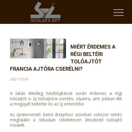
MIÉRT ÉRDEMES A
RÉGI BELTÉRI
TOLÓAJTÓT
FRANCIA AJTÓRA CSERÉLNI?
2021-12-01
A lakás illetőleg házfelújítások során érdemes a régi
tolóajtót is új tolóajtóra cserélni, olyanra, ami jobban illik
a megújult beltérbe és az új enteriőrbe.
Az újratervezett belső dizájnhoz azonban sokszor nehéz
megtalálni a stílusban tökéletesen illeszkedő tolóajtó
modellt.