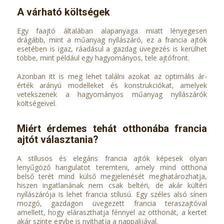
A várható költségek
Egy faajtó általában alapanyaga miatt lényegesen
drágább, mint a műanyag nyílászáró, ez a francia ajtók
esetében is igaz, ráadásul a gazdag üvegezés is kerülhet
többe, mint például egy hagyományos, tele ajtófront.
Azonban itt is meg lehet találni azokat az optimális ár-
érték arányú modelleket és konstrukciókat, amelyek
vetekszenek a hagyományos műanyag nyílászárók
költségeivel.
Miért érdemes tehát otthonába francia
ajtót választania?
A stílusos és elegáns francia ajtók képesek olyan
lenyűgöző hangulatot teremteni, amely mind otthona
belső terét mind külső megjelenését meghatározhatja,
hiszen ingatlanának nem csak beltéri, de akár kültéri
nyílászárója is lehet francia stílusú. Egy széles alsó sínen
mozgó, gazdagon üvegezett francia teraszajtóval
amellett, hogy eláraszthatja fénnyel az otthonát, a kertet
akár szinte egybe is nyithatja a nappalijával.