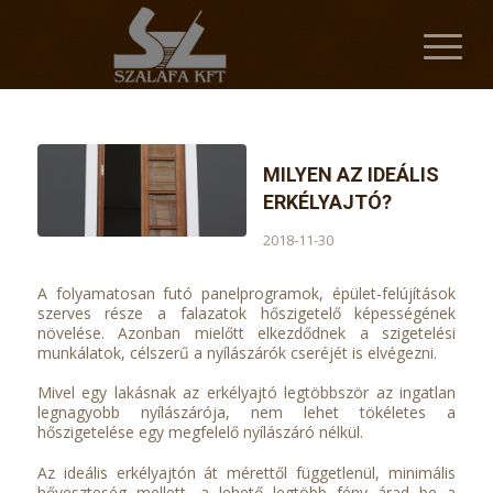
MILYEN AZ IDEÁLIS
ERKÉLYAJTÓ?
2018-11-30
A folyamatosan futó panelprogramok, épület-felújítások
szerves része a falazatok hőszigetelő képességének
növelése. Azonban mielőtt elkezdődnek a szigetelési
munkálatok, célszerű a nyílászárók cseréjét is elvégezni.
Mivel egy lakásnak az erkélyajtó legtöbbször az ingatlan
legnagyobb nyílászárója, nem lehet tökéletes a
hőszigetelése egy megfelelő nyílászáró nélkül.
Az ideális erkélyajtón át mérettől függetlenül, minimális
hőveszteség mellett, a lehető legtöbb fény árad be a