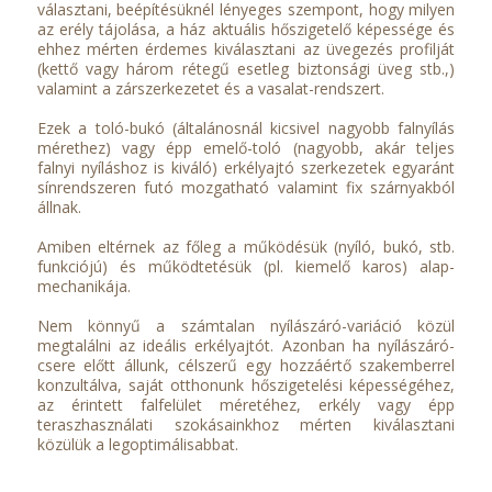
választani, beépítésüknél lényeges szempont, hogy milyen
az erély tájolása, a ház aktuális hőszigetelő képessége és
ehhez mérten érdemes kiválasztani az üvegezés profilját
(kettő vagy három rétegű esetleg biztonsági üveg stb.,)
valamint a zárszerkezetet és a vasalat-rendszert.
Ezek a toló-bukó (általánosnál kicsivel nagyobb falnyílás
mérethez) vagy épp emelő-toló (nagyobb, akár teljes
falnyi nyíláshoz is kiváló) erkélyajtó szerkezetek egyaránt
sínrendszeren futó mozgatható valamint fix szárnyakból
állnak.
Amiben eltérnek az főleg a működésük (nyíló, bukó, stb.
funkciójú) és működtetésük (pl. kiemelő karos) alap-
mechanikája.
Nem könnyű a számtalan nyílászáró-variáció közül
megtalálni az ideális erkélyajtót. Azonban ha nyílászáró-
csere előtt állunk, célszerű egy hozzáértő szakemberrel
konzultálva, saját otthonunk hőszigetelési képességéhez,
az érintett falfelület méretéhez, erkély vagy épp
teraszhasználati szokásainkhoz mérten kiválasztani
közülük a legoptimálisabbat.