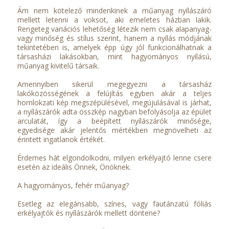
Ám nem kötelező mindenkinek a műanyag nyílászáró
mellett letenni a voksot, aki emeletes házban lakik.
Rengeteg variációs lehetőség létezik nem csak alapanyag-
vagy minőség és stílus szerint, hanem a nyílás módjának
tekintetében is, amelyek épp úgy jól funkcionálhatnak a
társasházi lakásokban, mint hagyományos nyílású,
műanyag kivitelű társaik.
Amennyiben sikerül megegyezni a társasház
lakóközösségének a felújítás egyben akár a teljes
homlokzati kép megszépülésével, megújulásával is járhat,
a nyílászárók adta összkép nagyban befolyásolja az épület
arculatát, így a beépített nyílászárók minősége,
egyedisége akár jelentős mértékben megnövelheti az
érintett ingatlanok értékét.
Érdemes hát elgondolkodni, milyen erkélyajtó lenne csere
esetén az ideális Önnek, Önöknek.
A hagyományos, fehér műanyag?
Esetleg az elegánsabb, színes, vagy fautánzatú fóliás
erkélyajtók és nyílászárók mellett döntene?