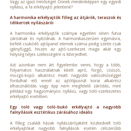
Vagy az igazi minőséget Önnek mindenképpen egy egyedi
nyílású, a fa erkélyajtó jelentené?
A harmonika erkélyajtók főleg az átjárók, teraszok és
télikertek nyílászárói
A harmonika erkélyajtók szárnyai egyetlen sínen futva
záródnak és nyitódnak. A harmonikaszerűen egymásra,
befelé csukódó ajtópanel elemek száma pedig szinte csak
igényfüggő, hiszen az ajtó-szerkezet maga akár egy
helység teljes szélességére is kiterjedhet.
Azt azonban nem árt figyelembe venni, hogy a több,
folyamatos használatnak kitett apró, forgó, csúszó,
mozgó-kopó alkatrész miatt nagyobb valószínűséggel
fordulhat elő ennél az ajtótípusnál korai alkatrész
elhasználódás vagy épp nem megfelelő záródás, mint
például egy hagyományos nyílású, vagy toló-szerkezetes
erkélyajtó esetében.
Egy toló vagy toló-bukó erkélyajtó a nagyobb
falnyílások esztétikus zárásához ideális
A főleg családi házak nyílászárójaként közkedvelt toló
erkélyajtókat nagyobb falnyílások esetén célszerűbb