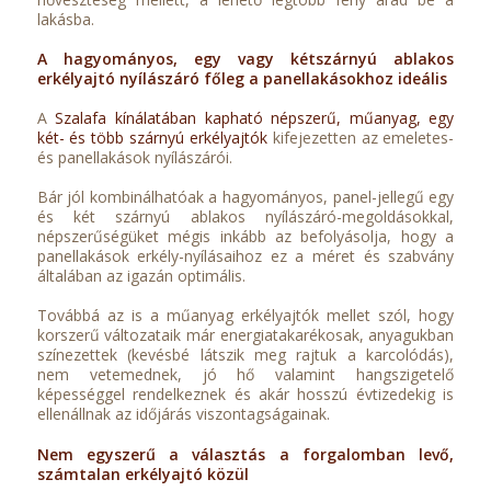
lakásba.
A hagyományos, egy vagy kétszárnyú ablakos
erkélyajtó nyílászáró főleg a panellakásokhoz ideális
A
Szalafa kínálatában kapható népszerű, műanyag, egy
két- és több szárnyú erkélyajtók
kifejezetten az emeletes-
és panellakások nyílászárói.
Bár jól kombinálhatóak a hagyományos, panel-jellegű egy
és két szárnyú ablakos nyílászáró-megoldásokkal,
népszerűségüket mégis inkább az befolyásolja, hogy a
panellakások erkély-nyílásaihoz ez a méret és szabvány
általában az igazán optimális.
Továbbá az is a műanyag erkélyajtók mellet szól, hogy
korszerű változataik már energiatakarékosak, anyagukban
színezettek (kevésbé látszik meg rajtuk a karcolódás),
nem vetemednek, jó hő valamint hangszigetelő
képességgel rendelkeznek és akár hosszú évtizedekig is
ellenállnak az időjárás viszontagságainak.
Nem egyszerű a választás a forgalomban levő,
számtalan erkélyajtó közül