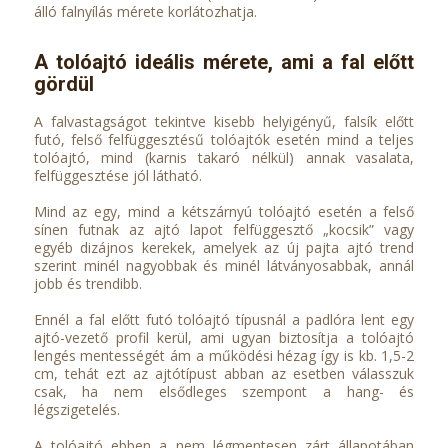
álló falnyílás mérete korlátozhatja.
A tolóajtó ideális mérete, ami a fal előtt
gördül
A falvastagságot tekintve kisebb helyigényű, falsík előtt
futó, felső felfüggesztésű tolóajtók esetén mind a teljes
tolóajtó, mind (karnis takaró nélkül) annak vasalata,
felfüggesztése jól látható.
Mind az egy, mind a kétszárnyú tolóajtó esetén a felső
sínen futnak az ajtó lapot felfüggesztő „kocsik” vagy
egyéb dizájnos kerekek, amelyek az új pajta ajtó trend
szerint minél nagyobbak és minél látványosabbak, annál
jobb és trendibb.
Ennél a fal előtt futó tolóajtó típusnál a padlóra lent egy
ajtó-vezető profil kerül, ami ugyan biztosítja a tolóajtó
lengés mentességét ám a működési hézag így is kb. 1,5-2
cm, tehát ezt az ajtótípust abban az esetben válasszuk
csak, ha nem elsődleges szempont a hang- és
légszigetelés.
A tolóajtó ebben a nem légmentesen zárt állapotában