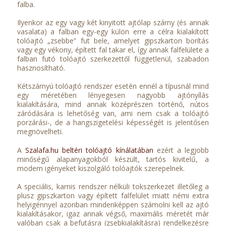
falba.
Ilyenkor az egy vagy két kinyitott ajtólap szárny (és annak
vasalata) a falban egy-egy külön erre a célra kialakított
tolóajtó „zsebbe” fut bele, amelyet gipszkarton borítás
vagy egy vékony, épített fal takar el, így annak falfelülete a
falban futó tolóajtó szerkezettől függetlenül, szabadon
hasznosítható.
Kétszárnyú tolóajtó rendszer esetén ennél a típusnál mind
egy méretében lényegesen nagyobb ajtónyílás
kialakítására, mind annak középrészen történő, nútos
záródására is lehetőség van, ami nem csak a tolóajtó
porzárási-, de a hangszigetelési képességét is jelentősen
megnövelheti.
A
Szalafa.hu beltéri tolóajtó kínálatában
ezért a legjobb
minőségű alapanyagokból készült, tartós kivitelű, a
modern igényeket kiszolgáló tolóajtók szerepelnek.
A speciális, karnis rendszer nélküli tokszerkezet illetőleg a
plusz gipszkarton vagy épített falfelület miatt némi extra
helyigénnyel azonban mindenképpen számolni kell az ajtó
kialakításakor, igaz annak végső, maximális méretét már
valóban csak a befutásra (zsebkialakításra) rendelkezésre