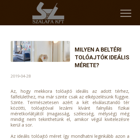
MILYEN A BELTÉRI
TOLÓAJTÓK IDEÁLIS
MÉRETE?
2019-04-28
Az, hogy mekkora tolóajtó ideális az adott térhez,
falfelülethez, ma már szinte csak az elképzelésünk függve.
Szinte. Természetesen azért a két elválasztandó tér
közötti, tolóajtóval lezárni kívánt falnyílás fizikai
méretkorlátjától (magasság, szélesség, mélység) még
mindig nem tekinthetünk el, amikor végül kivitelezésre
kerül a sor.
Az ideális tolóajtó méret így mondhatni leginkább azon a