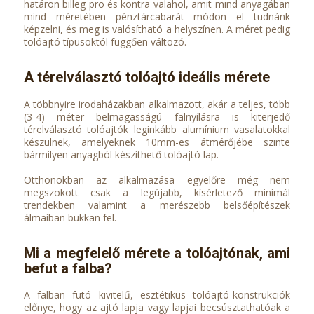
határon billeg pro és kontra valahol, amit mind anyagában
mind méretében pénztárcabarát módon el tudnánk
képzelni, és meg is valósítható a helyszínen. A méret pedig
tolóajtó típusoktól függően változó.
A térelválasztó tolóajtó ideális mérete
A többnyire irodaházakban alkalmazott, akár a teljes, több
(3-4) méter belmagasságú falnyílásra is kiterjedő
térelválasztó tolóajtók leginkább alumínium vasalatokkal
készülnek, amelyeknek 10mm-es átmérőjébe szinte
bármilyen anyagból készíthető tolóajtó lap.
Otthonokban az alkalmazása egyelőre még nem
megszokott csak a legújabb, kísérletező minimál
trendekben valamint a merészebb belsőépítészek
álmaiban bukkan fel.
Mi a megfelelő mérete a tolóajtónak, ami
befut a falba?
A falban futó kivitelű, esztétikus tolóajtó-konstrukciók
előnye, hogy az ajtó lapja vagy lapjai becsúsztathatóak a