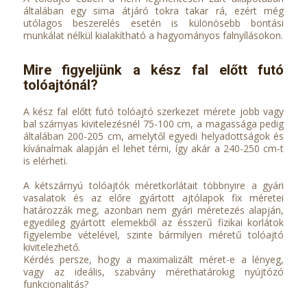
általában egy sima átjáró tokra takar rá, ezért még
utólagos beszerelés esetén is különösebb bontási
munkálat nélkül kialakítható a hagyományos falnyílásokon.
Mire figyeljünk a kész fal előtt futó
tolóajtónál?
A kész fal előtt futó tolóajtó szerkezet mérete jobb vagy
bal szárnyas kivitelezésnél 75-100 cm, a magassága pedig
általában 200-205 cm, amelytől egyedi helyadottságok és
kívánalmak alapján el lehet térni, így akár a 240-250 cm-t
is elérheti.
A kétszárnyú tolóajtók méretkorlátait többnyire a gyári
vasalatok és az előre gyártott ajtólapok fix méretei
határozzák meg, azonban nem gyári méretezés alapján,
egyedileg gyártott elemekből az ésszerű fizikai korlátok
figyelembe vételével, szinte bármilyen méretű tolóajtó
kivitelezhető.
Kérdés persze, hogy a maximalizált méret-e a lényeg,
vagy az ideális, szabvány mérethatárokig nyújtózó
funkcionalitás?