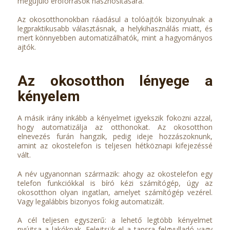
megújuló erőforrások hasznosítására.
Az okosotthonokban ráadásul a tolóajtók bizonyulnak a
legpraktikusabb választásnak, a helykihasználás miatt, és
mert könnyebben automatizálhatók, mint a hagyományos
ajtók.
Az okosotthon lényege a
kényelem
A másik irány inkább a kényelmet igyekszik fokozni azzal,
hogy automatizálja az otthonokat. Az okosotthon
elnevezés furán hangzik, pedig ideje hozzászoknunk,
amint az okostelefon is teljesen hétköznapi kifejezéssé
vált.
A név ugyanonnan származik: ahogy az okostelefon egy
telefon funkciókkal is bíró kézi számítógép, úgy az
okosotthon olyan ingatlan, amelyet számítógép vezérel.
Vagy legalábbis bizonyos fokig automatizált.
A cél teljesen egyszerű: a lehető legtöbb kényelmet
nyújtsa a lakóknak. Felejtsük el a tapsra felgyulladó vagy