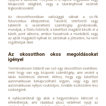
lekapcsoló világítást, vagy a távirányítóval vezérelt
légkondícionálót!
Az okosotthonokban valósággá válnak a sci-fik
futurisztikus elképzelései. Távolról, telefonról vagy
tabletről is vezérelhető számítógép gondoskodik,
mondjuk, a fűtés-hűtésről, a kávéfőző magától készíti el a
kávét, pont akkorra, amikor hazaérünk a munkából, vagy
az ajtók maguktól nyílnak és záródnak a jöttünkre, ha nem
rögzíttetjük őket.
Az okosotthon okos megoldásokat
igényel
Természetesen többről van szó egy okosotthon esetében,
mint hogy van egy központi számítógép, ami vezérli a
lakás különböző elemeit. Ahhoz, hogy egy kávéfőző
automatikusan bekapcsolható legyen, vagy egy ajtó
automatikusan nyíljon-csukódjon, további eszközökre lesz
szükségünk.
A nyílászáróknál így akár a hagyományos kilincset is
elfeledhetjük, ami ráadásul plusz védelmet nyújt az