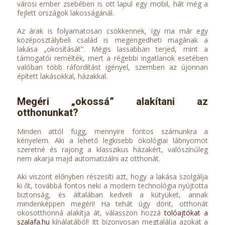
városi ember zsebében is ott lapul egy mobil, hát még a
fejlett országok lakosságánál.
Az árak is folyamatosan csökkennek, így ma már egy
középosztálybeli család is megengedheti magának a
lakása „okosítását”. Mégis lassabban terjed, mint a
támogatói remélték, mert a régebbi ingatlanok esetében
valóban több ráfordítást igényel, szemben az újonnan
épített lakásokkal, házakkal.
Megéri „okossá” alakítani az
otthonunkat?
Minden attól függ, mennyire fontos számunkra a
kényelem. Aki a lehető legkisebb ökológiai lábnyomot
szeretné és rajong a klasszikus házakért, valószínűleg
nem akarja majd automatizálni az otthonát.
Aki viszont előnyben részesíti azt, hogy a lakása szolgálja
ki őt, továbbá fontos neki a modern technológia nyújtotta
biztonság, és általában kedveli a kütyüket, annak
mindenképpen megéri! Ha tehát úgy dönt, otthonát
okosotthonná alakítja át, válasszon hozzá
tolóajtókat a
szalafa.hu
kínálatából! Itt bizonyosan megtalálja azokat a