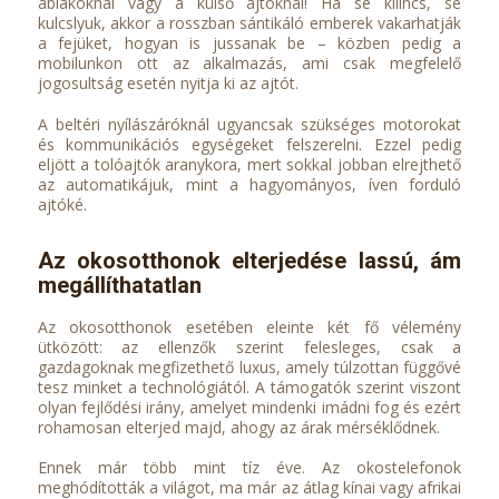
ablakoknál vagy a külső ajtóknál! Ha se kilincs, se
kulcslyuk, akkor a rosszban sántikáló emberek vakarhatják
a fejüket, hogyan is jussanak be – közben pedig a
mobilunkon ott az alkalmazás, ami csak megfelelő
jogosultság esetén nyitja ki az ajtót.
A beltéri nyílászáróknál ugyancsak szükséges motorokat
és kommunikációs egységeket felszerelni. Ezzel pedig
eljött a tolóajtók aranykora, mert sokkal jobban elrejthető
az automatikájuk, mint a hagyományos, íven forduló
ajtóké.
Az okosotthonok elterjedése lassú, ám
megállíthatatlan
Az okosotthonok esetében eleinte két fő vélemény
ütközött: az ellenzők szerint felesleges, csak a
gazdagoknak megfizethető luxus, amely túlzottan függővé
tesz minket a technológiától. A támogatók szerint viszont
olyan fejlődési irány, amelyet mindenki imádni fog és ezért
rohamosan elterjed majd, ahogy az árak mérséklődnek.
Ennek már több mint tíz éve. Az okostelefonok
meghódították a világot, ma már az átlag kínai vagy afrikai