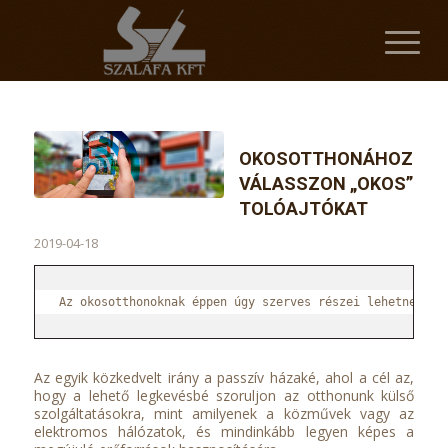
OKOSOTTHONÁHOZ
VÁLASSZON „OKOS”
TOLÓAJTÓKAT
2019-04-18
Az okosotthonoknak éppen úgy szerves részei lehetnek a 
Az egyik közkedvelt irány a passzív házaké, ahol a cél az,
hogy a lehető legkevésbé szoruljon az otthonunk külső
szolgáltatásokra, mint amilyenek a közművek vagy az
elektromos hálózatok, és mindinkább legyen képes a